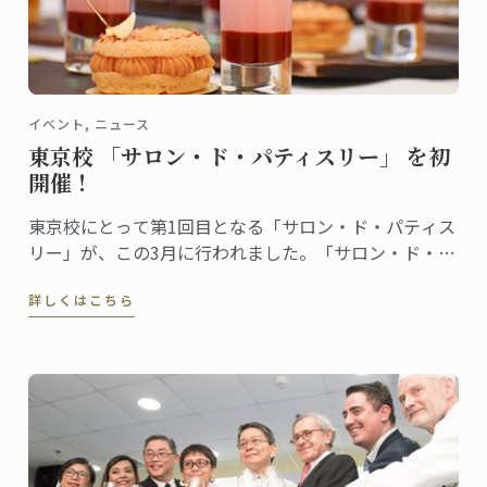
イベント, ニュース
東京校 「サロン・ド・パティスリー」 を初
開催！
東京校にとって第1回目となる「サロン・ド・パティス
リー」が、この3月に行われました。「サロン・ド・パ
ティスリー」は、菓子上級クラスの生徒たちによるイ
詳しくはこちら
ベント。日本校では今年から本科菓子講座がリニュー
アルし、日本独自の食材を使った製菓や和菓子を学ぶ
授業が組み込まれるなど講座内容が一層充実しまし
た。