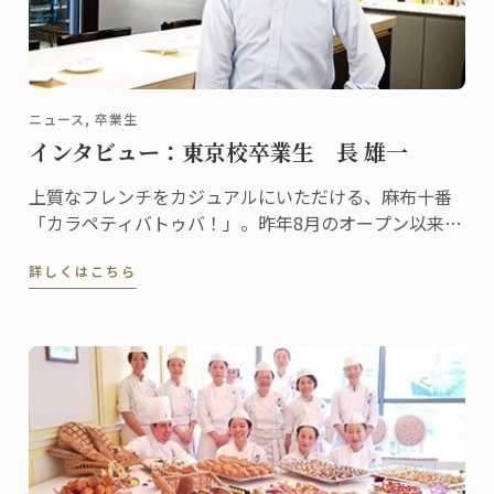
ニュース, 卒業生
インタビュー：東京校卒業生 長 雄一
上質なフレンチをカジュアルにいただける、麻布十番
「カラペティバトゥバ！」。昨年8月のオープン以来、
既に人気のイタリアン、恵比寿「アルトロ！」。グル
詳しくはこちら
メな人々の間でも評価の高い、この2店舗のオーナーが
2007年に東京校で料理ディプロムを取得した、長 雄一
さんです。