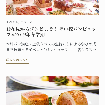
イベント, ニュース
お花見からゾンビまで！ 神戸校パンビュッ
フェ2019年冬学期
本科パン講座・上級クラスの生徒たちによる学びの成
果を披露するイベント”パンビュッフェ“ 各クラスで
テーマを決め、ピエスや一口サイズのパンをプレゼン
詳しくはこちら
テーション。