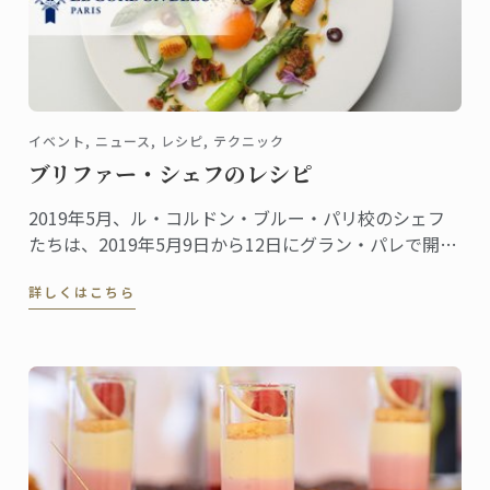
イベント, ニュース, レシピ, テクニック
ブリファー・シェフのレシピ
2019年5月、ル・コルドン・ブルー・パリ校のシェフ
たちは、2019年5月9日から12日にグラン・パレで開催
されたTaste of Paris 2019の舞台で次々とその腕前を披
詳しくはこちら
露しました。ブリファー・シェフは、ローラン・ペリ
エ・シアターでのグルメ・デモンストレーションのホ
ストを務めました。