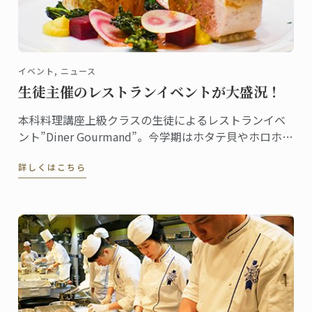
イベント, ニュース
生徒主催のレストランイベントが大盛況！
本科料理講座上級クラスの生徒によるレストランイベ
ント”Diner Gourmand”。今学期はホタテ貝やホロホロ
鳥、柚子のミルフォイユなどで構成されたメニューが
詳しくはこちら
提供されました。