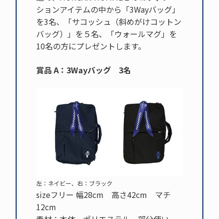
ションアイテムの中から「3Wayバッグ」
を3名、「サコッシュ（斜めがけコットン
バッグ）」を５名、「ウォールマグ」を
10名の方にプレゼントします。
賞品 A：3Wayバッグ 3名
左：ネイビー、右：ブラック
sizeフリー 幅28cm 高さ42cm マチ
12cm
素材：本体 ポリエステル 部分使い