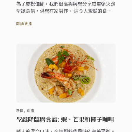
為了慶祝佳節，我們很高興與您分享威靈頓火鷄
聖誕食譜，供您在家製作。 這令人驚豔的食譜
由我們的倫敦校區行政主廚 Karl O'Dell 為您的
閱讀更多
餐桌帶來聖誕的歡樂氛圍。
新聞, 食譜
聖誕降臨曆食譜: 蝦、芒果和椰子咖哩
誘人的混合口味，辛辣與熱帶風味的完美平衡。