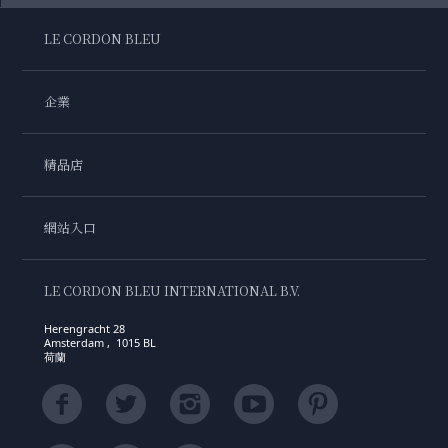
LE CORDON BLEU
企業
精品店
網站入口
LE CORDON BLEU INTERNATIONAL B.V.
Herengracht 28
Amsterdam , 1015 BL
荷蘭