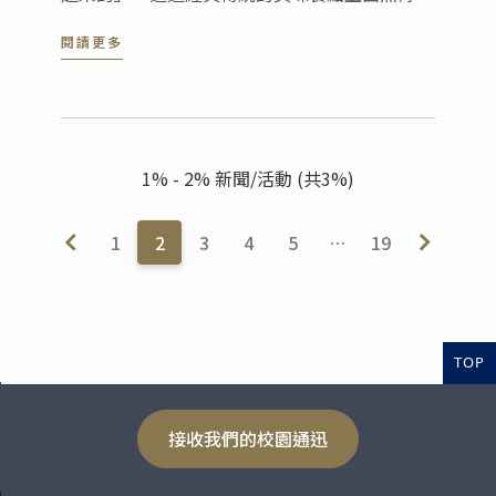
胸烹製而成。雞肉非常多汁、嫩滑、而外皮香煎
閱讀更多
酥脆，是感官上的極致享受。
1% - 2% 新聞/活動 (共3%)
1
2
3
4
5
…
19
TOP
接收我們的校園通迅