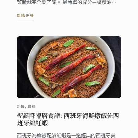
菜餚就完全變了調。 最簡單的成分—橄欖油、
迷迭香或鹽—將進一步襯托馬鈴薯絕妙的風味，
閱讀更多
馬鈴薯香料混合物經過專門混合，以製成最令人
垂涎​欲滴的香脆馬鈴薯。
新聞, 食譜
聖誕降臨曆食譜: 西班牙海鮮燉飯佐西
班牙緋紅蝦
西班牙海鮮飯配緋紅蝦是一道經典的西班牙美