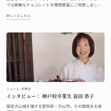
では素敵なチョコレートを種類豊富にご用意しまし
た。これから全国各地のデパート等催事場でチョコレ
詳しくはこちら
ートの販促イベントが行われ、東京校・神戸校のシェ
フ講師たちも登場します！
ニュース, 卒業生
インタビュー： 神戸校卒業生 富田 恭子
国宝犬山城を擁する愛知県・犬山市。その風情ある城