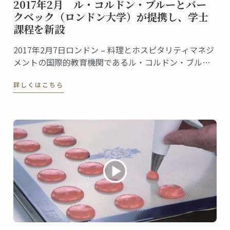
2017年2月 ル・コルドン・ブルーとバー
クベック（ロンドン大学）が提携し、学士
課程を新設
2017年2月7日ロンドン – 料理とホスピタリティマネジ
メントの国際的教育機関であるル・コルドン・ブルー
は、ロンドン大学バークベックと提携し、食産業マネ
詳しくはこちら
ジメントにおける経営管理学の学士課程を新設するこ
とを発表した。