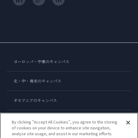
ヨーロッパ・中東のキャンパス
北・中・南米のキャンパス
オセアニアのキャンパス
アジアのキャンパス
By clicking “Accept All Cookies”, you agree to the storing
of cookies on your device to enhance site navigation,
analyze site usage, and assist in our marketing efforts.