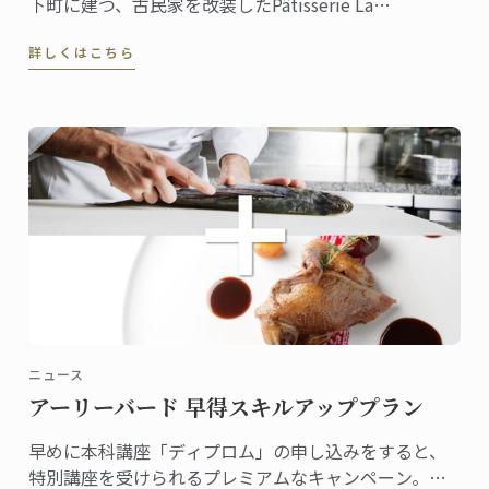
下町に建つ、古民家を改装したPâtisserie La
Mieux（パティスリー・ラ・ミゥ）は、週１日だけの
詳しくはこちら
営業にもかかわらず常連客に加えて県外からもファン
が訪れる評判のお店。
ニュース
アーリーバード 早得スキルアッププラン
早めに本科講座「ディプロム」の申し込みをすると、
特別講座を受けられるプレミアムなキャンペーン。早