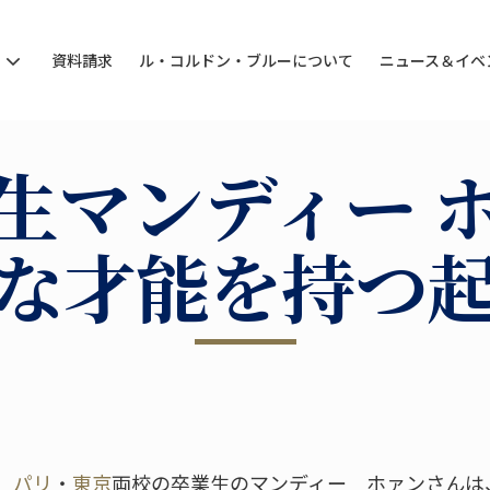
ン
資料請求
ル・コルドン・ブルーについて
ニュース＆イベ
生マンディー 
な才能を持つ
ー
パリ
・
東京
両校の卒業生のマンディー ホァンさんは