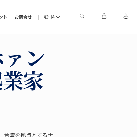
ント
お問合せ
JA
ホァン
起業家
、台湾を拠点とする世