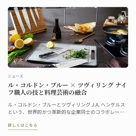
の心をつかんでいきます。
ニュース
ル・コルドン・ブルー × ツヴィリング ナイ
フ職人の技と料理芸術の融合
ル・コルドン・ブルーとツヴィリング J.A. ヘンケルス
という、世界的かつ革新的な企業同士のコラボレーシ
ョンが、何年にもわたる改良を経て、高品質でモダン
詳しくはこちら
なナイフ＆ツールキットを誕生させました。