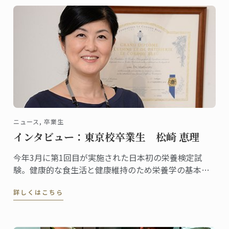
ニュース, 卒業生
インタビュー：東京校卒業生 松崎 恵理
今年3月に第1回目が実施された日本初の栄養検定試
験。健康的な食生活と健康維持のため栄養学の基本を
身につけたい人を対象に資格の認定を行う検定です。
詳しくはこちら
一般社団法人栄養検定協会の代表理事としてこの栄養
検定を主催し、料理研究家としても活躍する松崎恵理
さんは東京校の卒業生。2010年にグランディプロムを