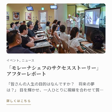
イベント, ニュース
「モレーナシェフのサクセスストーリー」
アフターレポート
「皆さんの人生の目的はなんですか？ 将来の夢
は？」 目を輝かせ、一人ひとりに視線を合わせて質問
する女性シェフ。全身からエネルギッシュなオーラと
詳しくはこちら
存在感が漂います。参加者の回答を聞きながら、温か
く、的確に、またユーモアを交えてコメントし、聴衆