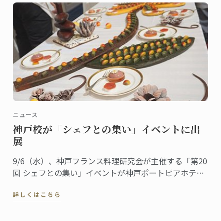
ニュース
神戸校が「シェフとの集い」イベントに出
展
9/6（水）、神戸フランス料理研究会が主催する「第20
回 シェフとの集い」イベントが神戸ポートピアホテル
にて行われ、ル･コルドン･ブルー神戸校がデザートブ
詳しくはこちら
ースを出展しました。