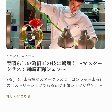
取得しました。
イベント, ニュース
素晴らしい飴細工の技に驚嘆！ ～マスター
クラス：岡崎正輝シェフ～
9/9(土)、東京校マスタークラスに「コンラッド東京」
のペストリーシェフである岡崎正輝シェフが登場、シ
ェフが得意とする飴細工をテーマに講義が行われまし
詳しくはこちら
た。