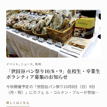
した。
イベント, ニュース, 告知
「世田谷パン祭り10/8・9」在校生・卒業生
ボランティア募集のお知らせ
今秋開催予定の「世田谷パン祭り10月8日（日）9日
（月・祝）」にカフェ ル・コルドン・ブルーが参加し
ます。昨年も多くの方が、私たちのブースに遊びにき
詳しくはこちら
てくださいました。ありがとうございました。さて、