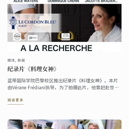
媒体, 新闻
纪录片《料理女神》
蓝带国际学院巴黎校区推出纪录片《料理女神》。本片
由Vérane Frédiani执导，为了拍摄此片，他曾赶赴世界
上四个不同的地方与高端美食、餐厅以及美酒与美食行
阅读更多
业的先锋女主厨会面。