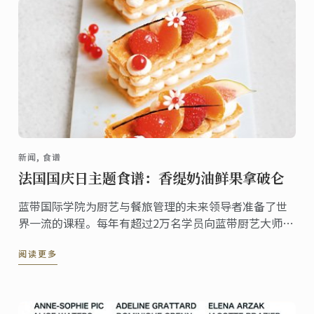
新闻, 食谱
法国国庆日主题食谱：香缇奶油鲜果拿破仑
蓝带国际学院为厨艺与餐旅管理的未来领导者准备了世
界一流的课程。每年有超过2万名学员向蓝带厨艺大师与
讲师学习精湛技艺与专业知识。为了庆祝7月14日法国国
阅读更多
庆日，蓝带大师非常高兴地与您分享一款法式甜点的经
典食谱：拿破仑。