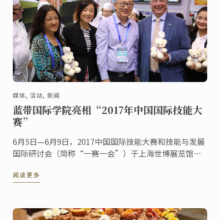
媒体, 活动, 新闻
蓝带国际学院亮相“2017年中国国际技能大
赛”
6月5日—6月9日，2017中国国际技能大赛和技能与发展
国际研讨会（简称“一赛一会”）于上海世博展览馆成
功举办。蓝带国际学院上海校区应邀参展，现场展示蓝
阅读更多
带国际学院在厨艺培训与教育方面超过120 ...