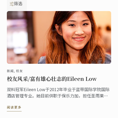
筛选
新闻, 校友
校友风采/富有雄心壮志的Eileen Low
双料冠军Eileen Low于2012年毕业于蓝带国际学院国际
酒店管理专业。她目前供职于保乐力加，担任圣雨果
（St Hugo）品牌经理一职。“我在蓝带学到的每项知
阅读更多
识对我现在的工作都极有价值。如果没有蓝带，就没有
我的今天。”