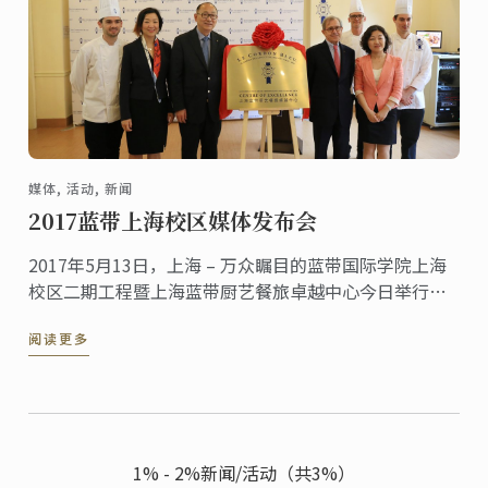
媒体, 活动, 新闻
2017蓝带上海校区媒体发布会
2017年5月13日，上海 – 万众瞩目的蓝带国际学院上海
校区二期工程暨上海蓝带厨艺餐旅卓越中心今日举行新
楼揭牌仪式，同时宣布蓝带国际学院三大明星课程正式
阅读更多
登陆上海，接受预注册。蓝带国际学院总裁André J. ...
1% - 2%新闻/活动（共3%）