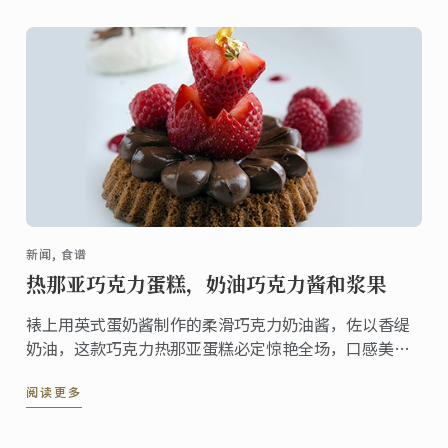
新闻, 食谱
热那亚巧克力蛋糕，奶油巧克力酱和浆果
裱上用英式蛋奶酱制作的柔滑巧克力奶油酱，佐以香缇
奶油，这款巧克力热那亚蛋糕必定惊艳全场，口感美
味，令人沉迷。更妙的是，制作本甜品的每个步骤也都
阅读更多
非常简单，易于操作！