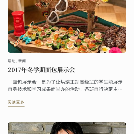
活动, 新闻
2017年冬学期面包展示会
「面包展示会」是为了让烘焙正规高级班的学生能展示
自身技术和学习成果而举办的活动。各班自行决定主
题，制作并展示装饰面包和一口大小的面包成品，让莅
阅读更多
临现场的嘉宾能参观与品尝。今年3月底，举行了2017
年冬学期的面包展示会，现在与大家分享当时的盛况。