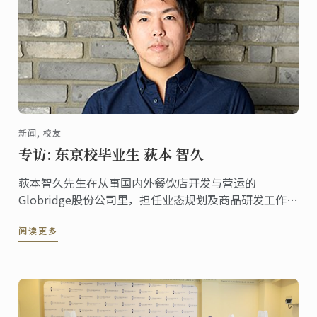
新闻, 校友
专访: 东京校毕业生 荻本 智久
荻本智久先生在从事国内外餐饮店开发与营运的
Globridge股份公司里，担任业态规划及商品研发工作。
2005年在东京校取得料理文凭后，以20几岁的年轻之姿
阅读更多
在业界活跃着，边重视厨师心意，边为了创设经营有成
的店家而四处奔走。