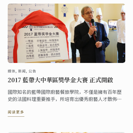
媒体, 新闻, 公告
2017 藍帶大中華區獎學金大賽 正式開啟
國際知名的藍帶國際廚藝餐旅學院，不僅是擁有百年歷
史的法國料理重要推手，所培育出優秀廚藝人才散佈世
界各地，更是培育許多臺灣優秀廚師的搖籃。藍帶國際
阅读更多
廚藝餐旅學院為了鼓勵更多喜愛廚藝的朋友有機會進入
藍帶殿堂。