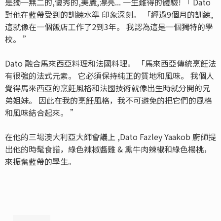
是獨一無二的,優秀的,美麗,漂亮... 一生難得的體驗! 「 Dato
對他在藍帶受到的訓練水準 印象深刻。 「經過9個月的訓練,
這就像在一個飯店工作了2到3年。 我認為這是一個獨特的學
校。 ”
Dato 融合馬來西亞料理和法國料理。 「馬來西亞傳統烹飪法
有很強的法式元素。 它必須保持純正的質地和風味。 我個人
覺得馬來西亞的烹飪風格和法國技術就像出生時就分開的兄
弟姐妹。 因此在我的烹飪風格，我不可避免的把它們的風格
和風味結合起來。 ”
在他的三場澳大利亞大師會議上 ,Dato Fazley Yaakob 廚師提
出他的時髦食譜，綠色辣椒醬雞 & 熏牛肉辣椒和綠色楊桃，
來振奮藍帶的學生。