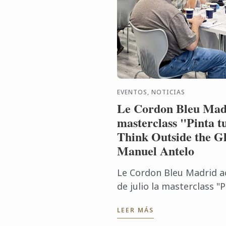
EVENTOS, NOTICIAS
Le Cordon Bleu Madr
masterclass "Pinta t
Think Outside the Gl
Manuel Antelo
Le Cordon Bleu Madrid a
de julio la masterclass "
Think Outside the Glass"
LEER MÁS
Manuel Antelo, experto en