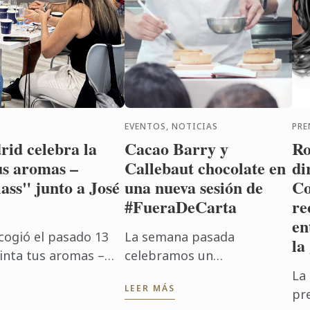
EVENTOS, NOTICIAS
PRE
id celebra la
Cacao Barry y
Ro
us aromas –
Callebaut chocolate en
di
ass" junto a José
una nueva sesión de
Co
#FueraDeCarta
re
en
cogió el pasado 13
La semana pasada
la
Pinta tus aromas –
celebramos un
, impartida por José
#FueraDeCarta de “Clásicos:
La
LEER MÁS
 ...
versiones en chocolate”
pr