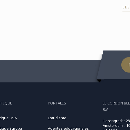
junto a Callebaut chocolate
su
LE
y Cacao Barry, de la mano
"E
del chef José María ...
via
de
col
UTIQUE
PORTALES
LE CORDON BL
B.V.
tique USA
Estudiante
Herengracht 28
Amsterdam , 10
tique Europa
Agentes educacionales