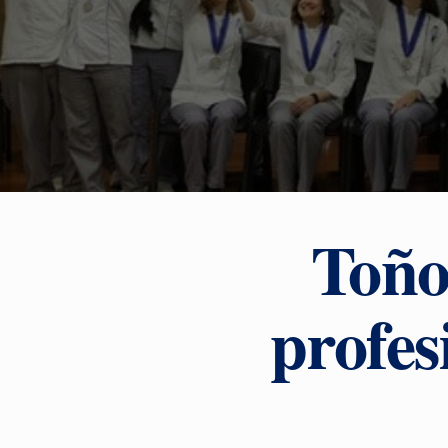
Toño
profes