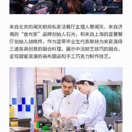
来自北京的闻天厨房私家法餐厅主理人蔡闻天、来自济
南的“食光家”品牌创始人石光，和来自上海的蓝饕餐
厅创始人胡晓烨，作为蓝带毕业生代表联袂为来宾演绎
三道各具创意的融合料理，展示中法厨艺技巧的融合，
呈现甜蜜浪漫的画布甜品和手工巧克力制作技艺。