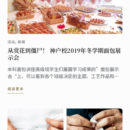
活动, 新闻
从赏花到僵尸！ 神户校2019年冬学期面包展
示会
本科面包讲座高级班学生们展露学习成果的”面包展示
会“上，可以看到各个班级决定的主题、工艺作品和一
口大小的面包陈列，现场嘉宾们皆尽情参观和享用试
阅读更多
吃。