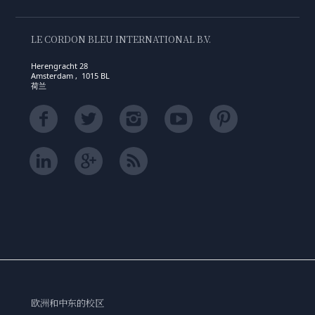
LE CORDON BLEU INTERNATIONAL B.V.
Herengracht 28
Amsterdam , 1015 BL
荷兰
欧洲和中东的校区