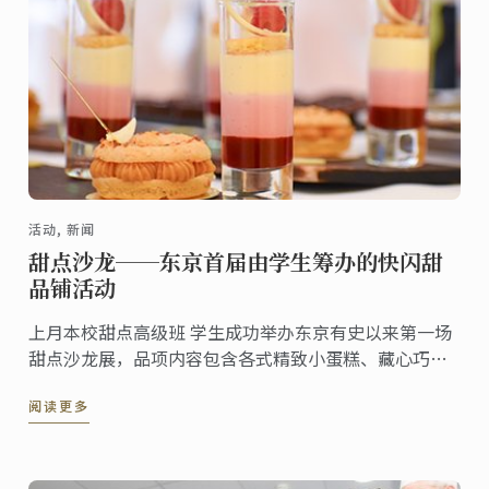
活动, 新闻
甜点沙龙──东京首届由学生筹办的快闪甜
品铺活动
上月本校甜点高级班 学生成功举办东京有史以来第一场
甜点沙龙展，品项内容包含各式精致小蛋糕、藏心巧克
力以及创意点心。本次以自助餐形式进行的活动完全由
阅读更多
学生设计、筹办。来宾可依据其个人喜好自由选择试吃
各式现代及经典甜点。