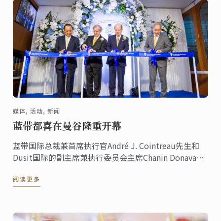
媒体, 活动, 新闻
蓝带都喜在曼谷隆重开幕
蓝带国际总裁兼首席执行官André J. Cointreau先生和
Dusit国际的副主席兼执行委员会主席Chanin Donavanik
共同庆祝蓝带都喜厨艺学校的盛大开幕。新校舍占地
阅读更多
3000平方米，位于CentralWorld中心禅宗楼17至19楼。
它是该地区最现代化的厨艺学院。