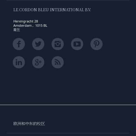
LE CORDON BLEU INTERNATIONAL B.V.
Herengracht 28
Amsterdam , 1015 BL
荷兰
欧洲和中东的校区