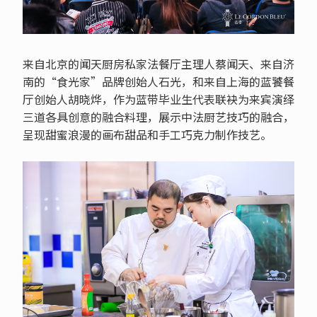
来自北京的闻天厨房私家法餐厅主理人蔡闻天、来自济
南的“食光家”品牌创始人石光，和来自上海的蓝饕餐
厅创始人胡晓烨，作为蓝带毕业生代表联袂为来宾演绎
三道各具创意的融合料理，展示中法厨艺技巧的融合，
呈现甜蜜浪漫的画布甜品和手工巧克力制作技艺。