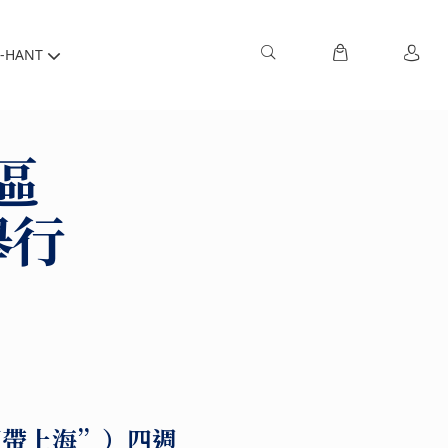
-HANT
區
舉行
藍帶上海”）四週