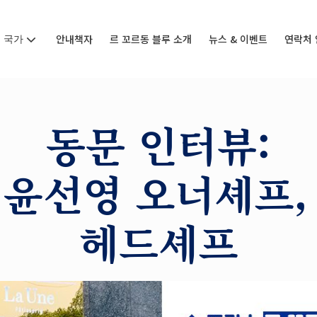
국가
안내책자
르 꼬르동 블루 소개
뉴스 & 이벤트
연락처 
동문 인터뷰:
' 윤선영 오너셰프
헤드셰프