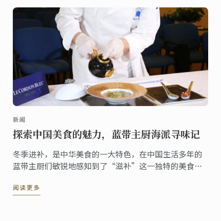
新闻
探索中国美食的魅力，蓝带主厨海派寻味记
冬季进补，是中华美食的一大特色，在中国生活多年的
蓝带主厨们敏锐地感知到了“滋补”这一独特的美食风
格，Chef Philippe Groult以滋补美食为主题，创作了全
阅读更多
新的“海派食补三道式”，演绎了他眼中的中华美食。