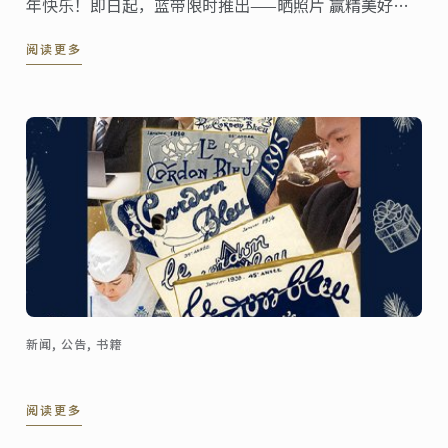
年快乐！即日起，蓝带限时推出——晒照片 赢精美好
礼，汉英版#故宫日历 蓝带# 悦读世界活动。
阅读更多
新闻, 公告, 书籍
阅读更多