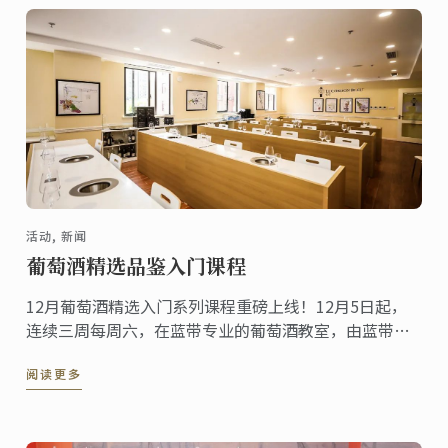
活动, 新闻
葡萄酒精选品鉴入门课程
12月葡萄酒精选入门系列课程重磅上线！12月5日起，
连续三周每周六，在蓝带专业的葡萄酒教室，由蓝带上
海葡萄酒与饮料专任导师带领品鉴来自法国、澳洲、美
阅读更多
国、新西兰等新、旧世界的葡萄酒。