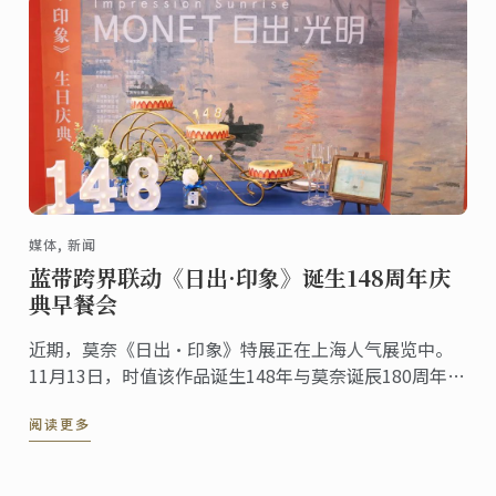
媒体, 新闻
蓝带跨界联动《日出·印象》诞生148周年庆
典早餐会
近期，莫奈《日出·印象》特展正在上海人气展览中。
11月13日，时值该作品诞生148年与莫奈诞辰180周年之
际，蓝带国际学院与本次特展跨界联动举办《日出·印
阅读更多
象》148周年生日早餐会。