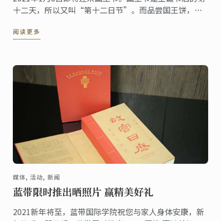
十二天，所以又叫“第十二日节”。而品尝国王饼，在
许多欧洲国家，是在国王节期间必不可少的美食传统之
阅读更多
一。
媒体, 活动, 新闻
蓝带限时推出晒照片 赢精美好礼
2021新年将至，蓝带国际学院祝您与家人身体安康，新