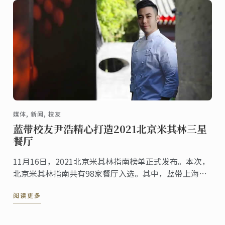
媒体, 新闻, 校友
蓝带校友尹浩精心打造2021北京米其林三星
餐厅
11月16日，2021北京米其林指南榜单正式发布。本次，
北京米其林指南共有98家餐厅入选。其中，蓝带上海校
友尹浩（Gary Yin）担任行政主厨的京兆尹摘获2021北
阅读更多
京米其林三星。