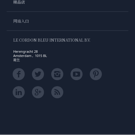
精品店
网站入口
LE CORDON BLEU INTERNATIONAL B.V.
Herengracht 28
Amsterdam , 1015 BL
荷兰