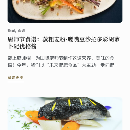
新闻, 食谱
厨师节食谱：蒸粗麦粉·鹰嘴豆沙拉多彩胡萝
卜配优格酱
戴上厨师帽，为国际厨师节制作这道营养、美味的食
谱！今年，我们以“未来健康食品”为主题，走向健康
饮食之路。
阅读更多