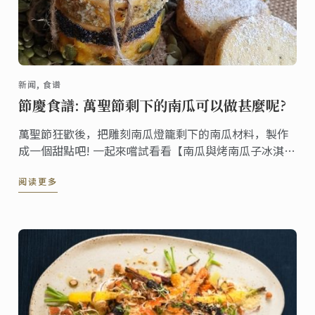
新闻, 食谱
節慶食譜: 萬聖節剩下的南瓜可以做甚麼呢?
萬聖節狂歡後，把雕刻南瓜燈籠剩下的南瓜材料，製作
成一個甜點吧! 一起來嚐試看看【南瓜與烤南瓜子冰淇淋
三明治】的甜點食譜!
阅读更多