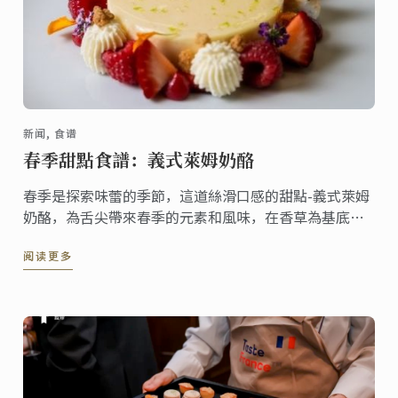
新闻, 食谱
春季甜點食譜：義式萊姆奶酪
春季是探索味蕾的季節，這道絲滑口感的甜點-義式萊姆
奶酪，為舌尖帶來春季的元素和風味，在香草為基底的
義式奶酪上加上甜萊姆糖漿，充滿水果風味的甜點，無
阅读更多
論搭配哪一種餐點都非常合適!