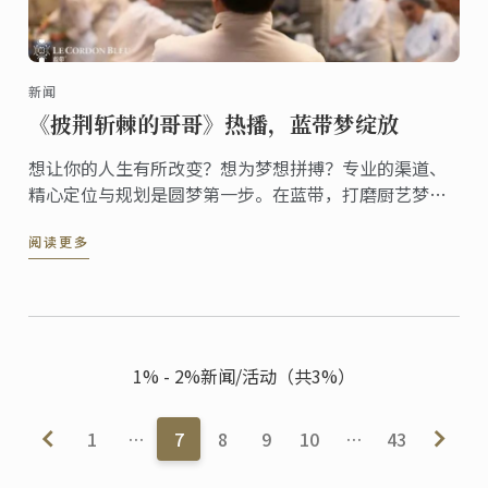
新闻
《披荆斩棘的哥哥》热播，蓝带梦绽放
想让你的人生有所改变？想为梦想拼搏？专业的渠道、
精心定位与规划是圆梦第一步。在蓝带，打磨厨艺梦想
的“质感”，追寻突破与成长的燃情滋味，现申请蓝带
阅读更多
十月料理证书课程，与蓝带一起披荆斩棘，进阶厨艺技
能，烹调火热的厨艺人生！
1% - 2%新闻/活动（共3%）
1
…
7
8
9
10
…
43