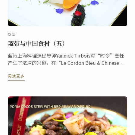
新闻
蓝带与中国食材（五）
蓝带上海料理课程导师Yannick Tirbois对“时令”烹饪
产生了浓厚的兴趣，在“Le Cordon Bleu & Chinese
Herbs ShangHai Menu”特辑中研发了乌鸡配黑芝麻香
阅读更多
蒜酱这道冬季美食这道冬季美食。