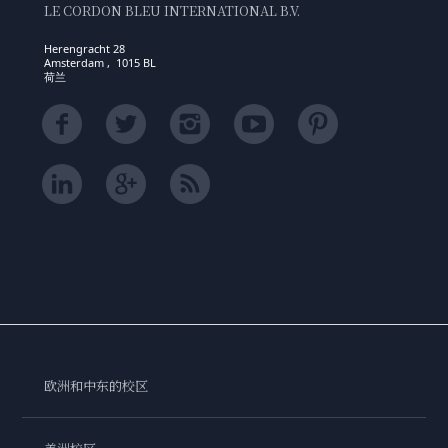
LE CORDON BLEU INTERNATIONAL B.V.
Herengracht 28
Amsterdam , 1015 BL
荷兰
欧洲和中东的校区