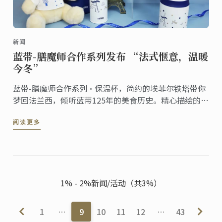
新闻
蓝带-膳魔师合作系列发布 “法式惬意，温暖
今冬”
蓝带-膳魔师合作系列·保温杯，简约的埃菲尔铁塔带你
梦回法兰西，倾听蓝带125年的美食历史。精心描绘的烘
焙、甜点美食元素，是蓝带对专业出品的信念与坚持！
阅读更多
1% - 2%新闻/活动（共3%）
1
…
9
10
11
12
…
43