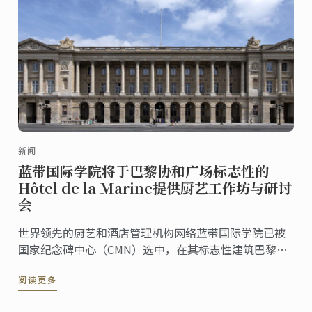
新闻
蓝带国际学院将于巴黎协和广场标志性的
Hôtel de la Marine提供厨艺工作坊与研讨
会
世界领先的厨艺和酒店管理机构网络蓝带国际学院已被
国家纪念碑中心（CMN）选中，在其标志性建筑巴黎
Hôtel de la Marine中提供厨艺研讨会和演示，以及一系
阅读更多
列与世界美食相关的研讨会。原宫殿内的蓝带专属楼层
将于 2022 年 10 月开放，以探索法国与世界美食。