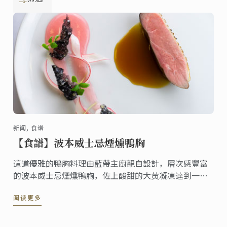
新闻, 食谱
【食譜】波本威士忌煙燻鴨胸
這道優雅的鴨胸料理由藍帶主廚親自設計，層次感豐富
的波本威士忌煙燻鴨胸，佐上酸甜的大黃凝凍達到一種
完美的口味平衡，而木薯脆餅也為這道料理增添了更多
阅读更多
脆口感。