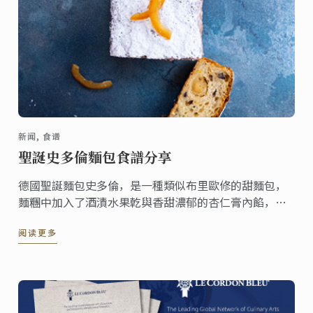
新闻, 食谱
聖誕史多倫麵包食譜分享
德國聖誕麵包史多倫，是一種類似布里歐修的甜麵包，
麵糰中加入了酒漬水果亁與香甜濃郁的杏仁膏內餡，出
爐後在表面灑上糖粉，趁還溫熱時享用。這份食譜一份
阅读更多
可做出兩個，無論是聚會或當成禮物來送都很合適。