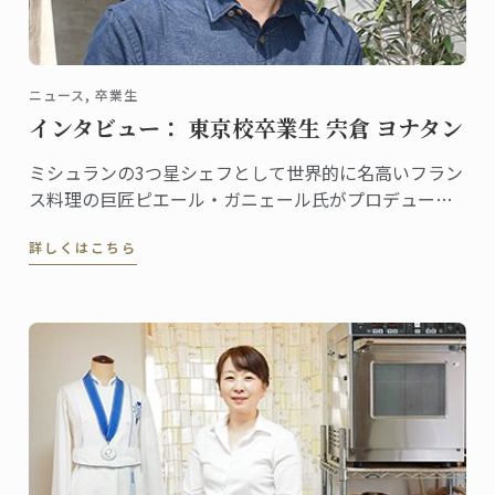
ニュース, 卒業生
インタビュー： 東京校卒業生 宍倉 ヨナタン
ミシュランの3つ星シェフとして世界的に名高いフラン
ス料理の巨匠ピエール・ガニェール氏がプロデュース
するレストラン「ピエール・ガニェール」。ANAイン
詳しくはこちら
ターコンチネンタルホテル東京にある同レストランに
勤務する宍倉ヨナタンさんは、東京校で料理ディプロ
ムを取得した、将来有望な若手シェフです。