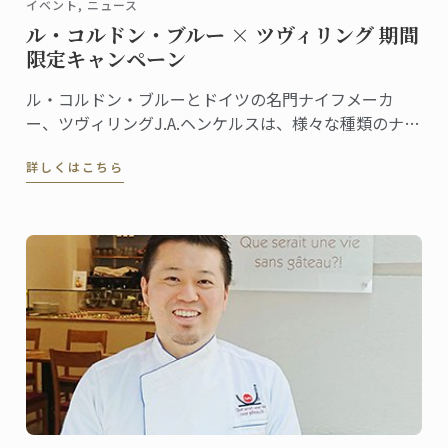
イベント, ニュース
ル・コルドン・ブルー × ツヴィリング 期間
限定キャンペーン
ル・コルドン・ブルーとドイツの名門ナイフメーカ
ー、ツヴィリングJ.A.ヘンケルスは、様々な種類のナイ
フを共同開発しています。ラインナップも豊富なナイ
詳しくはこちら
フシリーズは、ツヴィリング各店舗やル・コルドン・
ブルーのオンラインショップ等で販売されています。
この夏、両社による期間限定キャンペーンを実施しま
す！