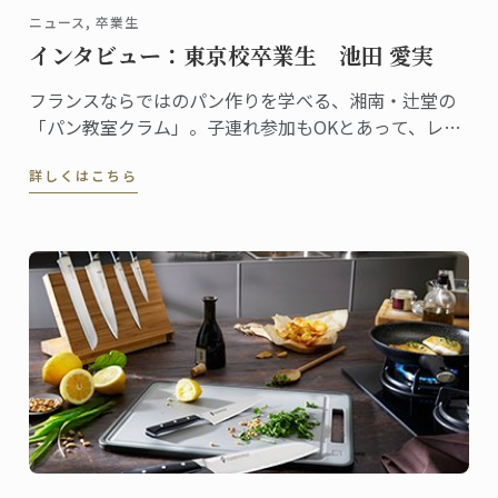
ニュース, 卒業生
インタビュー：東京校卒業生 池田 愛実
フランスならではのパン作りを学べる、湘南・辻堂の
「パン教室クラム」。子連れ参加もOKとあって、レッ
スンはとてもアットホームな雰囲気です。自らも子育
詳しくはこちら
てをしながら、自宅でこの教室を主宰しているのが池
田愛実さん。東京校でパンディプロムを取得しまし
た。