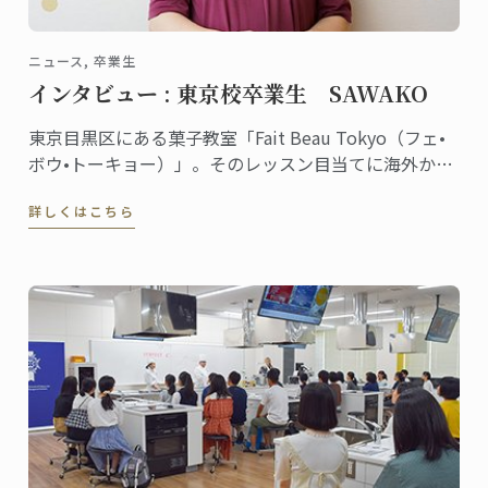
ニュース, 卒業生
インタビュー : 東京校卒業生 SAWAKO
東京目黒区にある菓子教室「Fait Beau Tokyo（フェ•
ボウ•トーキョー）」。そのレッスン目当てに海外から
来日する生徒が多数いるほど大人気の教室。主宰して
詳しくはこちら
いるSAWAKOさんは東京校で菓子ディプロムを取得し
ました。