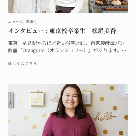
ニュース, 卒業生
インタビュー : 東京校卒業生 松尾美香
東京 駒込駅からほど近い住宅地に、自家製酵母パン
教室「Orangerie（オランジュリー）」があります。の
べ１万人以上の生徒が全国各地から通い、YouTubeに
詳しくはこちら
動画をアップしている人気の自家製パン教室を主宰し
ている松尾美香さんは、東京校でパンディプロムを取
得しました。