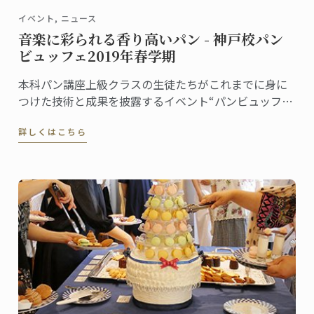
イベント, ニュース
音楽に彩られる香り高いパン - 神戸校パン
ビュッフェ2019年春学期
本科パン講座上級クラスの生徒たちがこれまでに身に
つけた技術と成果を披露するイベント“パンビュッフ
ェ”。クラスでテーマを決め、作ったピエスや一口サイ
詳しくはこちら
ズのパンをプレゼンテーションします。6月に神戸校で
行われたパンビュッフェの様子をご紹介します。指導
担当はフィリップ・キュルシェフです。