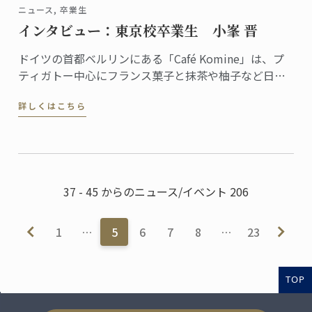
ニュース, 卒業生
インタビュー：東京校卒業生 小峯 晋
ドイツの首都ベルリンにある「Café Komine」は、プ
ティガトー中心にフランス菓子と抹茶や柚子など日本
のテイストを組み合わせたオリジナリティある品揃え
詳しくはこちら
で評判のカフェ。オーナーパティシエの小峯晋さん
は、2009年に東京校で菓子ディプロムを修めた卒業生
です。
37 - 45 からのニュース/イベント 206
1
…
5
6
7
8
…
23
TOP