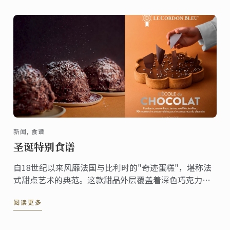
交流盛事。
新闻, 食谱
圣诞特别食谱
自18世纪以来风靡法国与比利时的"奇迹蛋糕"，堪称法
式甜点艺术的典范。这款甜品外层覆盖着深色巧克力刨
花，轻盈中透着奢华，内里是松脆的达克瓦兹饼与巧克
阅读更多
力慕斯的精妙结合。