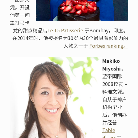
凭。开设
他第一间
主打马卡
龙的甜点精品店
Le 15 Patisserie
于Bombay，印度。
在2014年时，他被提名为30岁内30个最具有影响力的
人物之一于
Forbes ranking。
Makiko
Miyoshi，
蓝带国际
2008校友 –
料理文凭。
自从于神户
机构毕业
后，他创办
并经营
Table
d’or
于