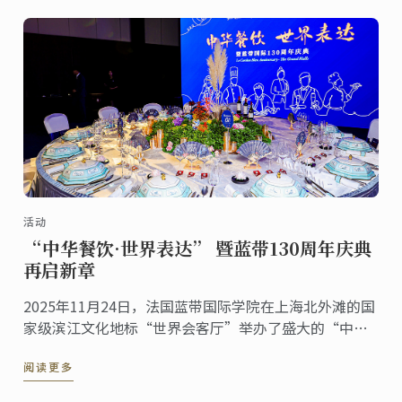
活动
“中华餐饮·世界表达” 暨蓝带130周年庆典
再启新章
2025年11月24日，法国蓝带国际学院在上海北外滩的国
家级滨江文化地标“世界会客厅”举办了盛大的“中华
餐饮·世界表达”暨蓝带130周年庆典活动。来自多个国
阅读更多
家的驻沪总领事、国际友人，以及来自艺术、文化等各
界的嘉宾齐聚一堂，共同见证这一具有历史意义的文化