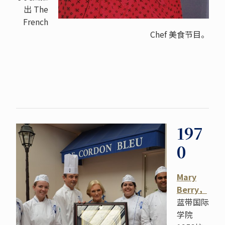
出
The
French
Chef
美食节目。
197
0
Mary
Berry，
蓝带国际
学院