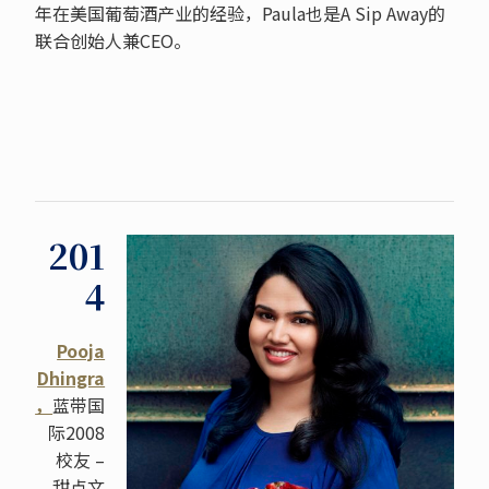
年在美国葡萄酒产业的经验，Paula也是A Sip Away的
联合创始人兼CEO。
201
4
Pooja
Dhingra
，
蓝带国
际2008
校友 –
甜点文