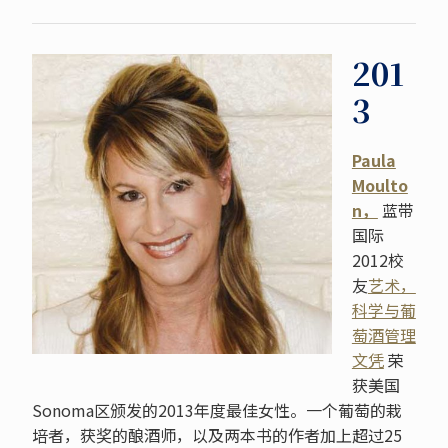
201
3
Paula
Moulto
n，
蓝带
国际
2012校
友
艺术，
科学与葡
萄酒管理
文凭
荣
获美国
Sonoma区颁发的2013年度最佳女性。一个葡萄的栽
培者，获奖的酿酒师，以及两本书的作者加上超过25