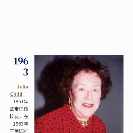
196
3
Julia
Child
，
1951年
蓝带巴黎
校友，在
1963年
于美国推