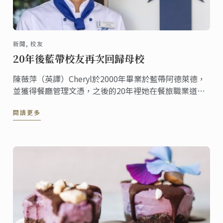
新聞, 校友
20年後藍帶校友再次回歸母校
陳薇萍（英譯）Cheryl於2000年畢業於藍帶阿德萊德，
並獲得餐廳管理文憑，之後的20年裡她在餐旅職業道路
上獲得頗豐的成就。 2019年，她又重拾自己熱愛的甜點
閱讀更多
事業，再次回到藍帶阿德萊德學習甜點證書課程。