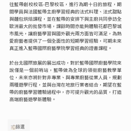
往藍帶創校校區-巴黎校區，進行為期十日的旅程，期
間學員與法國藍帶主廚學習經典的法式料理、法式甜點
與麵包烘焙課程，並在藍帶的安排下與主廚共同參訪全
歐洲最大的批發市場，課餘時間亦能夠體驗花都巴黎城
市風光，讓廚藝學習與國外觀光兩方面皆可滿足，為熱
愛廚藝者提供了一個全面性的短期學習經驗，可期未來
真正進入藍帶國際廚藝學院學習經典的證書課程。
於台北國際旅展的展出成功，對於藍帶國際廚藝學院來
說僅是一個前哨站，藍帶做為全球的領銜廚藝教學單
位，未來亦將針對非專業、與專業廚藝從業人員，規劃
兩種遊學行程，並與台灣在地旅行業者結合，期望在藍
帶的廚藝學習體驗過程中，亦可提升觀光的品質，打造
高端廚藝遊學新體驗。
篩選