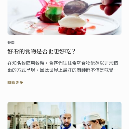
新聞
好看的食物是否也更好吃？
在知名餐廳用餐時，食客們往往希望食物能夠以非常精
緻的方式呈現。因此世界上最好的廚師們不僅是味覺的
大師，更是能以餐盤為畫布，為食客繪出打動人心的美
閱讀更多
食。