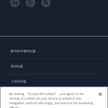
歐洲和中東的校區
美洲校區
大洋洲校區
By clicking “Accept All Cookies”, you agree to the
亞洲校區
storing of cookies on your device to enhance site
navigation, analyze site usage, and assist in our marketing
efforts.