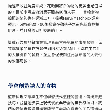
從經濟效益角度來說，花時間將食物擺的更美也是值得
的。目前市場主流消費群體為80後人群——會給食物
拍照的趨勢也在逐漸上升。根據Maru/Matchbox調查
顯示，69%的80、90後都會在動筷子之前先給食物拍
照片，並且發佈到社交網絡上。
這種行為對於餐旅業管理者而言是免費的市場營銷。每
次你餐廳的食物被發佈到INSTAGRAM上，都在向看到
的人推薦你的餐廳，並且會促使關注此發布者的人去你
的餐廳用餐。
學會創造誘人的食物
藍帶料理文憑學生不僅學習法式烹飪的藝術、傳統烹飪
技巧，並且逐步掌握現代餐旅業所需的世界級技術。我
們的行業實習項目讓藍帶學子能夠在真實的工作環境中