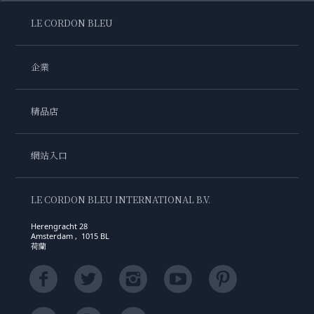
LE CORDON BLEU
企業
精品店
網站入口
LE CORDON BLEU INTERNATIONAL B.V.
Herengracht 28
Amsterdam , 1015 BL
荷蘭