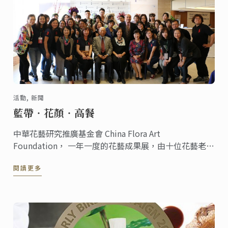
活動, 新聞
藍帶‧花顏‧高餐
中華花藝研究推廣基金會 China Flora Art
Foundation， 一年一度的花藝成果展，由十位花藝老師
展手藝，今年度以「藍帶‧花顏‧高餐」於藍帶校區舉
閱讀更多
辦下午茶暨花藝走秀會。