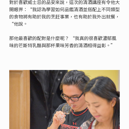
對於喜歡威士忌的品安來說，這次的清酒講座有令他大
開眼界：“我認為學習如何品鑑清酒並搭配上不同類型
的食物將有助於我的烹飪事業，也有助於我外出就餐，
“他說。
那他最喜歡的配對是什麼呢？ “我真的很喜歡濃郁風
味的芒斯特乳酪與那杯果味芳香的清酒相得益彰。”