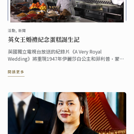
活動, 新聞
英女王婚禮紀念蛋糕誕生記
英國獨立電視台放送的紀錄片《A Very Royal
Wedding》將重現1947年伊麗莎白公主和菲利普·蒙巴
頓中尉的婚禮蛋糕。
閱讀更多