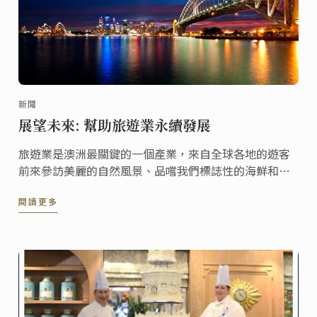
新聞
展望未來: 幫助旅遊業永續發展
旅遊業是澳洲最關鍵的一個產業，來自全球各地的遊客
前來參訪美麗的自然風景、品嚐我們標誌性的海鮮和極
富盛名的美酒。這個產業每年造就了上千份工作機會和
閱讀更多
巨額收益，2017年7月底，我們總計迎來了850萬的遊客
並帶來了406億元的收入。