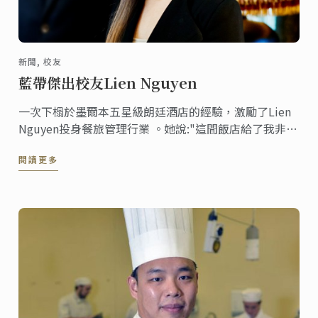
新聞, 校友
藍帶傑出校友Lien Nguyen
一次下榻於墨爾本五星級朗廷酒店的經驗，激勵了Lien
Nguyen投身餐旅管理行業 。她說:"這間飯店給了我非常
特別而且富有魅力的感受，在這間飯店裡，每一位工作
閱讀更多
人員臉上都掛著令人難忘的笑容。"