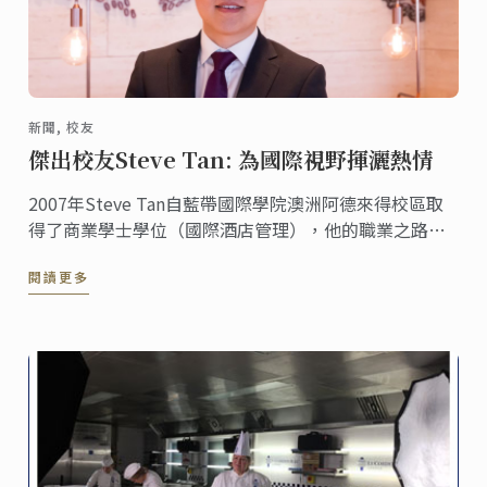
新聞, 校友
傑出校友Steve Tan: 為國際視野揮灑熱情
2007年Steve Tan自藍帶國際學院澳洲阿德來得校區取
得了商業學士學位（國際酒店管理），他的職業之路專
註於全球精品酒店，而他在短時間內從一名房務員晉升
閱讀更多
成為前臺的管理經裡。