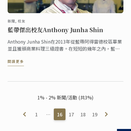
新聞, 校友
藍帶傑出校友Anthony Junha Shin
Anthony Junha Shin在2013年從藍帶阿得雷德校區畢業
並且獲頒商業料理三級證書。在短短的幾年之內，藍帶
校友Anthony Junha Shin從一名藍帶料理班的學生成功
閱讀更多
地轉變身分，成為南澳大利亞職業技術教育學院的商業
料理課廚藝講師。
1% - 2% 新聞/活動 (共3%)
1
…
16
17
18
19