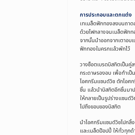
การประกอบและตกแต่ง
เทเมล็ดฟักทองลงบนถาดอบ
ด้วยไฟกลางจนเมล็ดฟักทอง
จากนั้นนำออกจากเตาอบแล
ฟักทองในครกแล้วพักไว้
วางช็อตเบรดบิสกิตเป็นคู่
กระดาษรองอบ เพื่อทำเป
ไอศกรีมแซนด์วิช ตักไอศก
ชิ้น แล้วนำบิสกิตอีกชิ้นม
ให้กลายเป็นรูปร่างแซนด์ว
ไปถึงขอบของบิสกิต
นำไอศกรีมแซนด์วิชไปกลิ
และเมล็ดป๊อปปี้ ให้ทั่วทุ