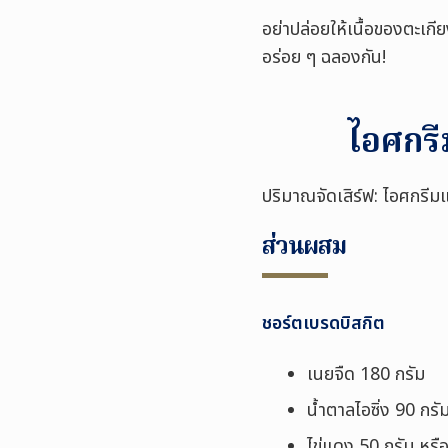
อย่าปล่อยให้เนื้อของตะเกีย
อร่อย ๆ ฉลองกัน!
ไอศกรี
ปริมาณจัดเสิร์ฟ: ไอศกรีม
ส่วนผสม
ชอร์ตเบรดบิสกิต
เนยจืด 180 กรัม
น้ำตาลไอซิ่ง 90 กรั
ไข่แดง 50 กรัม หรื