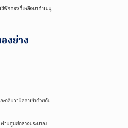
ะใช้ฟักทองที่เหลือมาทำเมนู
ทองย่าง
ะกลิ่นวานิลลาเข้าด้วยกัน
นผ่านศูนย์กลางประมาณ