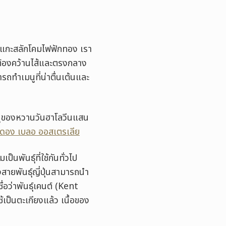
ี่แกะสลักโคมไฟฟักทอง เรา
ต้องคว้านไส้และตรงกลาง
ทำเมนูที่น่าตื่นเต้นและ
เมนูของหวานวันฮาโลวีนแสน
์ดอง เบลอ ออสเตรเลีย
นพันธุ์ที่ใช้กันทั่วไป
สายพันธุ์ญี่ปุ่นสามารถนำ
่อว่าพันธุ์เคนต์ (Kent
เป็นตะเกียงแล้ว เนื้อของ