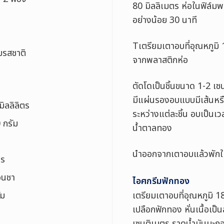
80 มิลลิเมตร ห่อในฟิล์มพ
อย่างน้อย 30 นาที
Tเตรียมเตาอบที่อุณหภูมิ
่มรสชาติ
จากพลาสติกห่อ
ตัดโดเป็นชิ้นขนาด 1-2 เ
มีแผ่นรองอบแบบมีเส้นหรือแ
ิลลิลิตร
ระหว่างแต่ละชิ้น อบเป็นเ
 กรัม
น้ำตาลทอง
นำออกจากเตาอบแล้วพักใ
ตร
้อนชา
ไอศกรีมฟักทอง
ัม
เตรียมเตาอบที่อุณหภูมิ 
เปลือกฟักทอง หั่นเนื้อเป็
เซนติเมตร ราดน้ำมันมะก