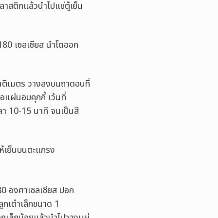
ลาสติกแล้วนำไปแช่ตู้เย็น
 180 เซลเซียส นำโดออก
ซนติเมตร วางลงบนถาดอบที่
ผ่นอบคุกกี้ เว้นที่
วลา 10-15 นาที จนเป็นสี
ห้เย็นบนตะแกรง
180 องศาเซลเซียส ปอก
นลูกเต๋าเล็กขนาด 1
อกเล็กน้อยแล้วนำไปวางแผ่