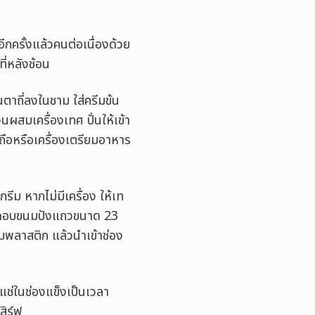
อีกครั้งแล้วคนต่อเนื่องด้วย
ี่หลังช้อน
าถี่ลงในชาม ใส่ครีมข้น
วนผสมเครื่องเทศ ปั่นให้เข้า
อถือหรือเครื่องเตรียมอาหาร
กรีม หากไม่มีเครื่อง ให้เท
ดอบขนมปังแถวขนาด 23
์มพลาสติก แล้วนำเข้าช่อง
ห้แช่ในช่องแข็งเป็นเวลา
สิร์ฟ