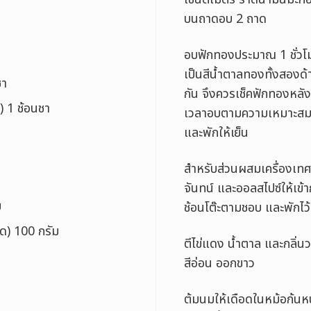
บนถาดอบ 2 ถาด
อบฟักทองประมาณ 1 ชั่วโมง
เป็นสีน้ำตาลทองทั้งสองด
ชา
กัน จึงควรเช็คฟักทองหลั
) 1 ช้อนชา
เวลาอบตามความเหมาะสม
และพักให้เย็น
สำหรับส่วนผสมเครื่องเทศ
จันทน์ และออลสไปซ์ให้เข้
ม
ช้อนโต๊ะตามชอบ และพักไว้
ด) 100 กรัม
ตีไข่แดง น้ำตาล และกลิ่
สีอ่อน ออกขาว
ต้มนมให้เดือดในหม้อก้นห