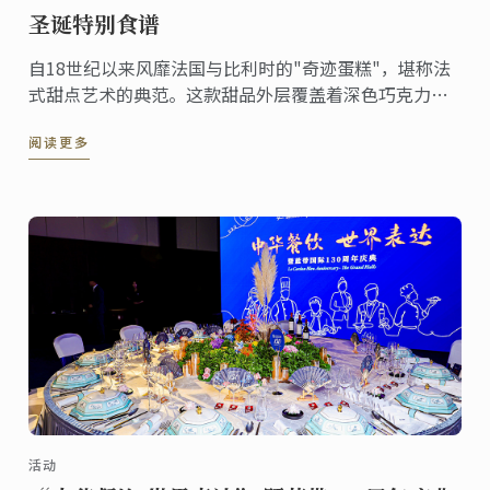
圣诞特别食谱
自18世纪以来风靡法国与比利时的"奇迹蛋糕"，堪称法
式甜点艺术的典范。这款甜品外层覆盖着深色巧克力刨
花，轻盈中透着奢华，内里是松脆的达克瓦兹饼与巧克
阅读更多
力慕斯的精妙结合。
活动