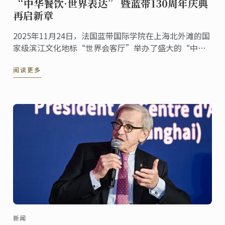
“中华餐饮·世界表达” 暨蓝带130周年庆典
再启新章
2025年11月24日，法国蓝带国际学院在上海北外滩的国
家级滨江文化地标“世界会客厅”举办了盛大的“中华
餐饮·世界表达”暨蓝带130周年庆典活动。来自多个国
阅读更多
家的驻沪总领事、国际友人，以及来自艺术、文化等各
界的嘉宾齐聚一堂，共同见证这一具有历史意义的文化
交流盛事。
新闻