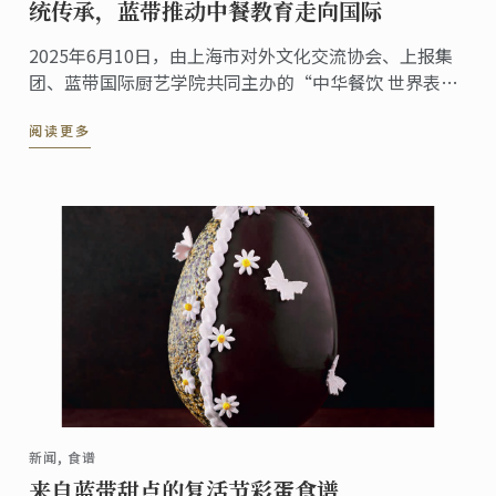
统传承，蓝带推动中餐教育走向国际
2025年6月10日，由上海市对外文化交流协会、上报集
团、蓝带国际厨艺学院共同主办的“中华餐饮 世界表达
——海派美食走进伦敦系列活动”第五站——伦敦站，于
阅读更多
蓝带伦敦概念餐厅The CORD by Le Cordon ...
新闻, 食谱
来自蓝带甜点的复活节彩蛋食谱