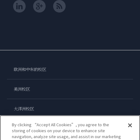
欧洲和中东的校区
美洲校区
大洋洲校区
By clicking “Accept All Cookies”, you agree to the
亚洲校区
storing of cookies on your device to enhance site
navigation, analyze site usage, and assist in our marketing