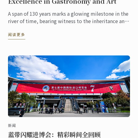
Excellence in Gastronomy and Art
A span of 130 years marks a glowing milestone in the
river of time, bearing witness to the inheritance and
innovation of culinary culture. At this pivotal ...
阅读更多
新闻
蓝带闪耀进博会：精彩瞬间全回顾