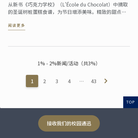
从新书《巧克力学校》（L'École du Chocolat）中摘取
的圣诞树桩蛋糕食谱，为节日增添美味。精致的甜点融
合了传统和创意，非常适合招待客人和增添节日氛围。
阅读更多
1% - 2%新闻/活动（共3%）
1
2
3
4
…
43
TOP
接收我们的校园通迅