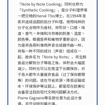
「Note by Note Cooking」同时也称为
「Synthetic Cooking」，是分子料理界第
一把交椅的Hervé This博士，在1994年发
表并造成话题的后分子料理。使用纯粹的
分子化合物作为食材，将形状丶口感丶味
道丶香气丶辛辣和冷热等的刺激丶温度丶
颜色等，根据营养和毒物学重新设计，因
为是将各原料像用声音合成器作曲一样，
将每一种不同的成分（声音）组成在一
起，故命名为「Note by Note」。将生鲜
食品分解到分子等级之後，体积会大幅度
减少，同时也可以在常温下长期保存，对
于各大都市大量废弃食品（过了保存期限
等）的问题，或在节省资源丶降低运输成
本丶环境保护等议题上，都是现在欧美社
会备受注目的现代文明问题解决方式。
Pierre Gagnaire等名厨也曾为此设计食
谱，并开设特别展示课。