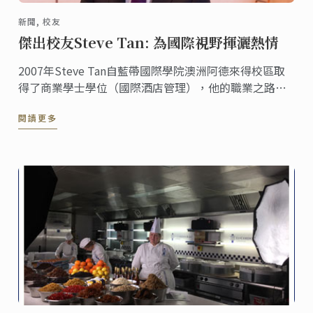
新聞, 校友
傑出校友Steve Tan: 為國際視野揮灑熱情
2007年Steve Tan自藍帶國際學院澳洲阿德來得校區取
得了商業學士學位（國際酒店管理），他的職業之路專
註於全球精品酒店，而他在短時間內從一名房務員晉升
閱讀更多
成為前臺的管理經裡。