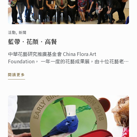
活動, 新聞
藍帶‧花顏‧高餐
中華花藝研究推廣基金會 China Flora Art
Foundation， 一年一度的花藝成果展，由十位花藝老師
展手藝，今年度以「藍帶‧花顏‧高餐」於藍帶校區舉
閱讀更多
辦下午茶暨花藝走秀會。