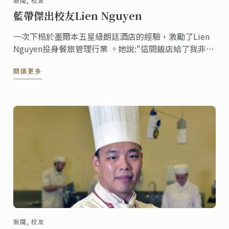
新聞, 校友
藍帶傑出校友Lien Nguyen
一次下榻於墨爾本五星級朗廷酒店的經驗，激勵了Lien
Nguyen投身餐旅管理行業 。她說:"這間飯店給了我非常
特別而且富有魅力的感受，在這間飯店裡，每一位工作
閱讀更多
人員臉上都掛著令人難忘的笑容。"
新聞, 校友