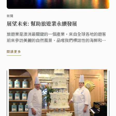
新聞
展望未來: 幫助旅遊業永續發展
旅遊業是澳洲最關鍵的一個產業，來自全球各地的遊客
前來參訪美麗的自然風景、品嚐我們標誌性的海鮮和極
富盛名的美酒。這個產業每年造就了上千份工作機會和
閱讀更多
巨額收益，2017年7月底，我們總計迎來了850萬的遊客
並帶來了406億元的收入。