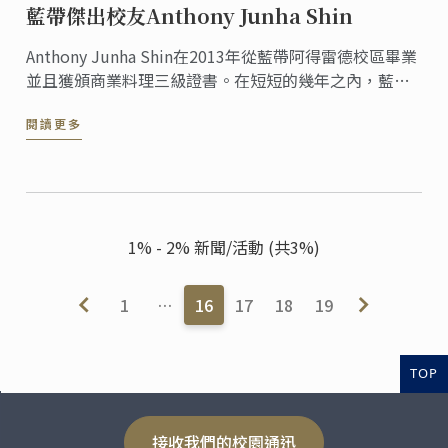
藍帶傑出校友Anthony Junha Shin
Anthony Junha Shin在2013年從藍帶阿得雷德校區畢業
並且獲頒商業料理三級證書。在短短的幾年之內，藍帶
校友Anthony Junha Shin從一名藍帶料理班的學生成功
閱讀更多
地轉變身分，成為南澳大利亞職業技術教育學院的商業
料理課廚藝講師。
1% - 2% 新聞/活動 (共3%)
1
…
16
17
18
19
TOP
接收我們的校園通迅