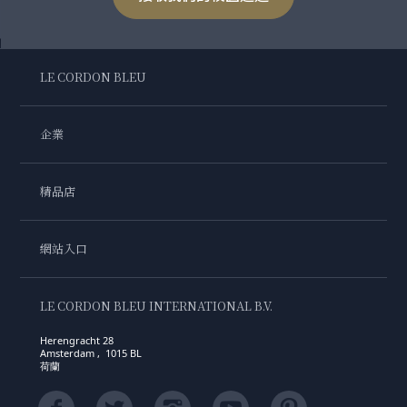
LE CORDON BLEU
企業
精品店
網站入口
LE CORDON BLEU INTERNATIONAL B.V.
Herengracht 28
Amsterdam , 1015 BL
荷蘭