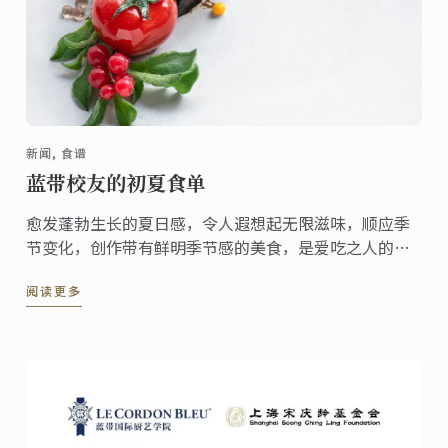
新闻, 食谱
蓝带校友的初夏食单
愈发蓬勃生长的夏日感，令人遐想起无限滋味，顺应季
节变化，创作带有鲜明季节感的美食，是爱吃之人的一
种仪式感。迫不及待激活夏日菜单，畅游蓝带人的美食
阅读更多
创意，为你的时令菜单带去风味活力！