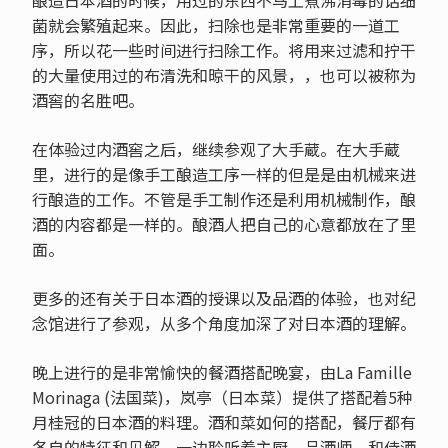
菌就会繁殖起来。因此，扫除也是非常重要的一道工
序，所以花一些时间进行扫除工作。将用来过滤和拧干
的大量使用过的布清洗和晾干的风景，，也可以被称为
酒窖的名胜吧。
在体验过内酒窖之后，继续参观了大手蔵。在大手蔵
里，进行的是像手工酿造工序一样的但是是由机械来进
行酿造的工作。不管是手工制作还是利用机械制作，酿
酒的内容都是一样的。酿酒人把自己的心意都放在了里
面。
更多的还有关于日本酒的授课以及品酒的体验，也对纪
念馆进行了参观，从多个角度加深了对日本酒的理解。
晚上进行的是非常愉快的餐酒搭配晚宴，由La Famille
Morinaga (法国菜)，岚亭（日本菜）提供了搭配着5种
月桂冠的日本酒的料理。酒和菜如何的搭配，餐厅都有
各自的特征和见解，一边聆听着主厨，品酒师，和侍酒