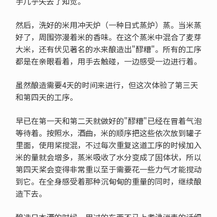
手几乎失去了知觉。
然后，洗好的米用冲天炉（一种日式蒸炉）蒸。当米蒸
好了，周围弥漫着米的香味。在这个蒸米中混合了麦芽
大米，还有伏见著名的水来酿造出"醪糟"。所有的工序
都是在亲眼看着，用手去触碰，一边感受一边进行着。
虽然酿造需要4天的时间来进行，但这次体验了第三天
和第四天的工序。
早已在第一天和第二天就做好的"醪糟"已经在冒着气泡
等待着。按照水，酒曲，米的顺序把这些依次放到罐子
里面，使用桨搅混，不过每次重复这道工序的时候加入
米的量就会增多，蒸米吸收了水分变成了固体状，所以
第四天桨会变得非常重以至于需要花一些力气才能搅动
到它。在全身感受着那种沉甸甸的重量的同时，继续酿
造下去。
酿造日本酒的时候，用过的东西不马上煮沸消毒的话细