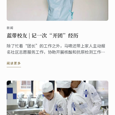
新闻
蓝带校友 | 记一次“开团”经历
除了忙着“团长”的工作之外，马啸还带上家人主动报
名社区志愿服务工作，协助开展核酸和抗原检测工作，
为小区里的住户递送生活物资等，她表示，“特殊时期
阅读更多
下，自己也会努力将每一份志愿工作做细致，做到实
处，真正地为大家的生活带去便利。”