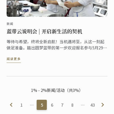
新闻
蓝带云说明会 | 开启新生活的契机
等待与希望，终将全新启航！当机遇将至，从这一刻起
做足准备。踏出圆梦蓝带的第一步欢迎报名参与5月29日
（周日）蓝带线上说明会，燃情六月，圆梦揭幕！
阅读更多
1% - 2%新闻/活动（共3%）
1
…
5
6
7
8
…
43