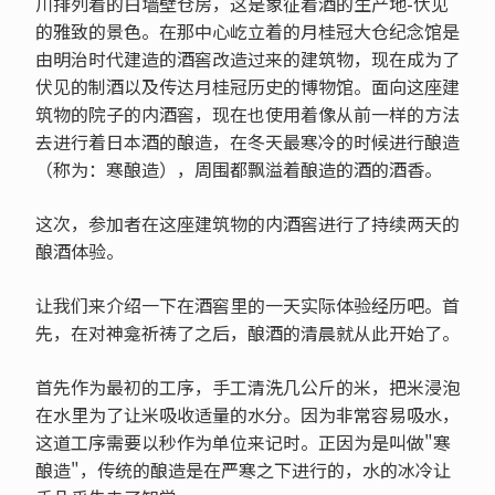
川排列着的白墙壁仓房，这是象征着酒的生产地-伏见
的雅致的景色。在那中心屹立着的月桂冠大仓纪念馆是
由明治时代建造的酒窖改造过来的建筑物，现在成为了
伏见的制酒以及传达月桂冠历史的博物馆。面向这座建
筑物的院子的内酒窖，现在也使用着像从前一样的方法
去进行着日本酒的酿造，在冬天最寒冷的时候进行酿造
（称为：寒酿造），周围都飘溢着酿造的酒的酒香。
这次，参加者在这座建筑物的内酒窖进行了持续两天的
酿酒体验。
让我们来介绍一下在酒窖里的一天实际体验经历吧。首
先，在对神龛祈祷了之后，酿酒的清晨就从此开始了。
首先作为最初的工序，手工清洗几公斤的米，把米浸泡
在水里为了让米吸收适量的水分。因为非常容易吸水，
这道工序需要以秒作为单位来记时。正因为是叫做"寒
酿造"，传统的酿造是在严寒之下进行的，水的冰冷让