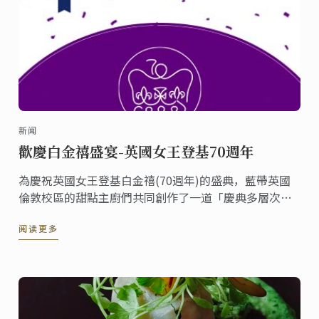
新闻
歡慶白金禧盛宴-英國女王登基70週年
為慶祝英國女王登基白金禧(70週年)的盛典，藍帶英國
倫敦校區的甜點主廚們共同創作了一道「慶典多層次蛋
糕」並在倫敦校區的咖啡廳上架。《香檳英式漿果白金
阅读更多
禧皇冠》這道甜點包含了香檳慕斯、糖漬紅漿果、檸檬
費南雪蛋糕體與香草沙布列餅，整個六月您都有機會可
以在倫敦品嚐到這份甜點，一同分享喜悅。