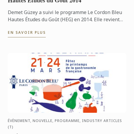
Hautes Études du Goût 2014
Demet Güzey a suivi le programme Le Cordon Bleu
Hautes Études du Goût (HEG) en 2014. Elle revient
sur cette expérience riche et sur ce que celle-ci lui a
EN SAVOIR PLUS
...
ÉVÈNEMENT, NOUVELLE, PROGRAMME, INDUSTRY ARTICLES
(T)