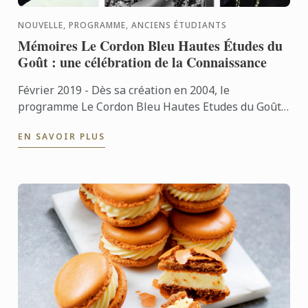
NOUVELLE, PROGRAMME, ANCIENS ÉTUDIANTS
Mémoires Le Cordon Bleu Hautes Études du
Goût : une célébration de la Connaissance
Février 2019 - Dès sa création en 2004, le
programme Le Cordon Bleu Hautes Etudes du Goût
a reçu l’appui de l’Université de Reims Champagne-
EN SAVOIR PLUS
Ardenne. Les ...