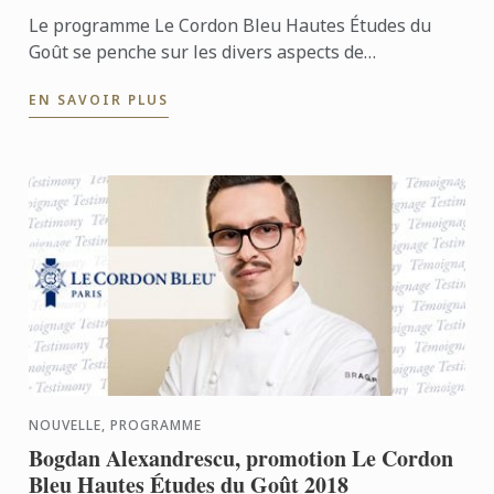
Le programme Le Cordon Bleu Hautes Études du
Goût se penche sur les divers aspects de
l’alimentation et du goût. Pour mieux comprendre ce
EN SAVOIR PLUS
programme unique, dont ...
NOUVELLE, PROGRAMME
Bogdan Alexandrescu, promotion Le Cordon
Bleu Hautes Études du Goût 2018