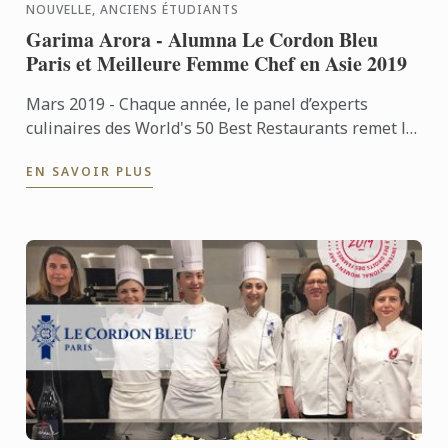
NOUVELLE, ANCIENS ÉTUDIANTS
Garima Arora - Alumna Le Cordon Bleu
Paris et Meilleure Femme Chef en Asie 2019
Mars 2019 - Chaque année, le panel d’experts
culinaires des World's 50 Best Restaurants remet le
prix "elit Vodka Asia’s Best Female Chef" aux
EN SAVOIR PLUS
femmes chefs dont ...