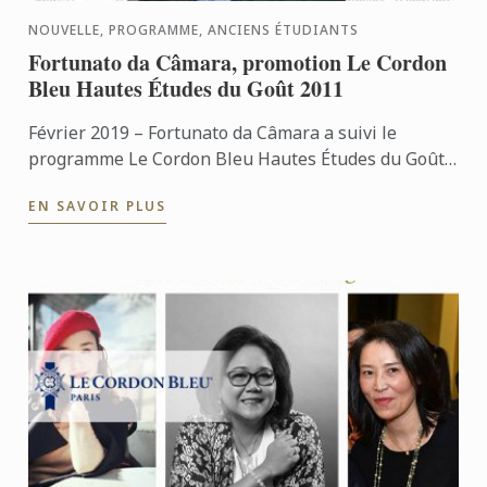
NOUVELLE, PROGRAMME, ANCIENS ÉTUDIANTS
Fortunato da Câmara, promotion Le Cordon
Bleu Hautes Études du Goût 2011
Février 2019 – Fortunato da Câmara a suivi le
programme Le Cordon Bleu Hautes Études du Goût
(HEG) en 2011. Il revient sur cette expérience riche
EN SAVOIR PLUS
et sur ce que ...