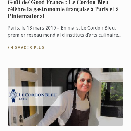
Goût de/ Good France : Le Cordon Bleu
célèbre la gastronomie française à Paris et à
l’international
Paris, le 13 mars 2019 – En mars, Le Cordon Bleu,
premier réseau mondial d’instituts d’arts culinaires
et de management hôtelier, prendra part aux
EN SAVOIR PLUS
festivités de ...