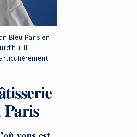
n Bleu Paris en
rd’hui il
articulièrement
tisserie
 Paris
’où vous est