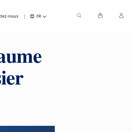
tez-nous
FR
laume
ier