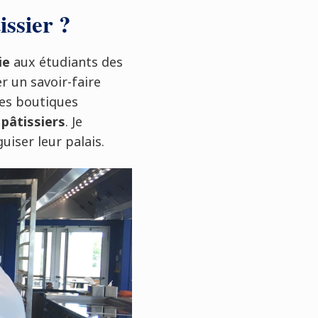
ssier ?
ie
aux étudiants des
r un savoir-faire
 des boutiques
pâtissiers
. Je
uiser leur palais.