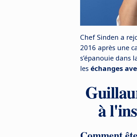
Chef Sinden a rej
2016 après une ca
s’épanouie dans l
les
échanges avec
Guillau
à l'i
Comment êtes