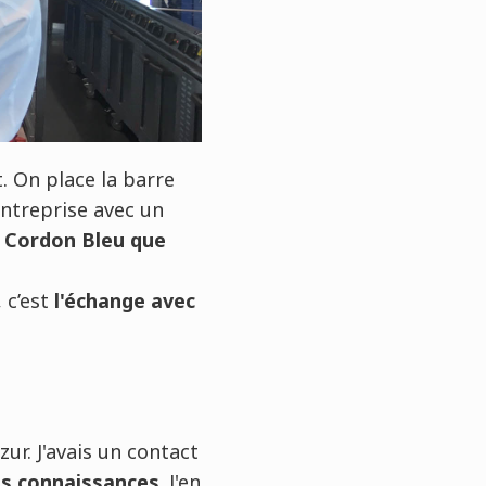
t. On place la barre
entreprise avec un
e Cordon Bleu que
 c’est
l'échange avec
ur. J'avais un contact
es connaissances
. J'en