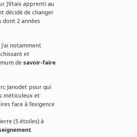
. J’étais apprenti au
ent décidé de changer
is dont 2 années
, j'ai notamment
ichissant et
ximum de
savoir-faire
arc Janodet pour qui
ès méticuleux et
res face à l’exigence
erre (5 étoiles) à
nseignement
.