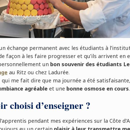
 un échange permanent avec les étudiants à l’institu
e façon à les faire progresser et qu’ils arrivent en 
 personnellement un
bon souvenir des étudiants L
age
au Ritz ou chez Ladurée.
 qui me fait dire que ma journée a été satisfaisante,
a
mbiance agréable
et une
bonne osmose en cours
.
r choisi d’enseigner ?
'apprentis pendant mes expériences sur la Côte d'Az
toujours eu un certain
plaisir à leur transmettre m