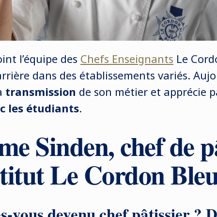
oint l’équipe des
Chefs Enseignants
Le Cordo
rrière dans des établissements variés. Aujou
a
transmission
de son métier et apprécie p
 les étudiants
.
me Sinden, chef de pâ
nstitut Le Cordon Bleu
-vous devenu chef pâtissier ? D