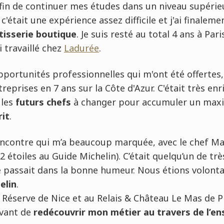
fin de continuer mes études dans un niveau supérieur
était une expérience assez difficile et j'ai finalem
âtisserie boutique
. Je suis resté au total 4 ans à Par
i travaillé chez
Ladurée
.
 opportunités professionnelles qui m'ont été offertes
reprises en 7 ans sur la Côte d'Azur. C'était très enr
les
futurs chefs
à changer pour accumuler un ma
rit
.
 rencontre qui m’a beaucoup marquée, avec le chef M
2 étoiles au Guide Michelin). C’était quelqu’un de tr
 passait dans la bonne humeur. Nous étions volontai
elin
.
 La Réserve de Nice et au Relais & Château Le Mas de Pi
avant de
redécouvrir mon métier au travers de l’e