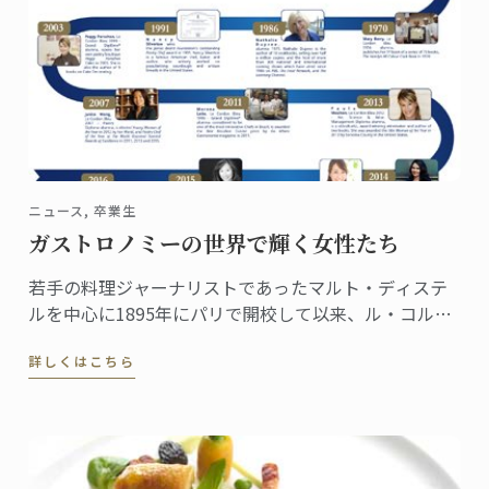
ニュース, 卒業生
ガストロノミーの世界で輝く女性たち
若手の料理ジャーナリストであったマルト・ディステ
ルを中心に1895年にパリで開校して以来、ル・コルド
ン・ブルーは「優秀を極めること」を理念に、伝統を
詳しくはこちら
継承しつつ料理の世界に革新を起こし次世代の育成に
貢献してきました。