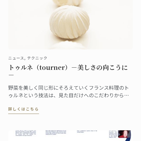
ニュース, テクニック
トゥルネ（tourner）－美しさの向こうに
－
野菜を美しく同じ形にそろえていくフランス料理のト
ゥルネという技法は、見た目だけへのこだわりから生
まれたものではありません。 マッシュルームのトゥル
詳しくはこちら
ネはこのような形に切り出されます。