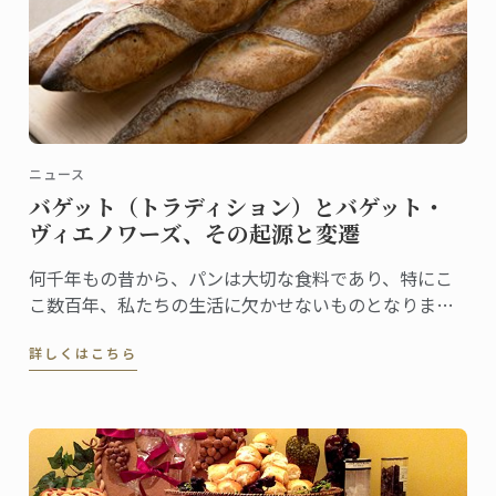
ニュース
バゲット（トラディション）とバゲット・
ヴィエノワーズ、その起源と変遷
何千年もの昔から、パンは大切な食料であり、特にこ
こ数百年、私たちの生活に欠かせないものとなりまし
た。フランス人は、毎年100億本のバゲットを消費する
詳しくはこちら
と言われています。