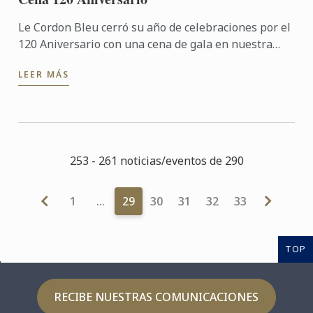
Le Cordon Bleu cerró su año de celebraciones por el
120 Aniversario con una cena de gala en nuestra
sede. El acto fue inaugurado por su presidente, D.
LEER MÁS
André J. ...
253 - 261 noticias/eventos de 290
1
…
29
30
31
32
33
TOP
RECIBE NUESTRAS COMUNICACIONES