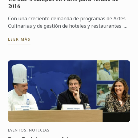
2016
Con una creciente demanda de programas de Artes
Culinarias y de gestión de hoteles y restaurantes, Le
Cordon Bleu París recibirá más de 1000 estudiantes
LEER MÁS
al año.
EVENTOS, NOTICIAS