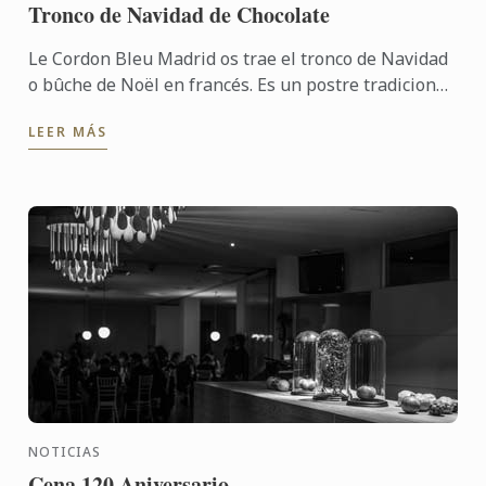
Tronco de Navidad de Chocolate
Le Cordon Bleu Madrid os trae el tronco de Navidad
o bûche de Noël en francés. Es un postre tradicional
que se sirve durante las navidades en diversos
LEER MÁS
países ...
NOTICIAS
Cena 120 Aniversario