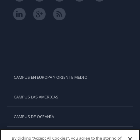
CAMPUS EN EUROPA Y ORIENTE MEDIO
CAMPUS LAS AMÉRICAS
CAMPUS DE OCEANÍA
CAMPUS DE ASIA
By clicking “Accept All Cookies”, you agree to the storing of