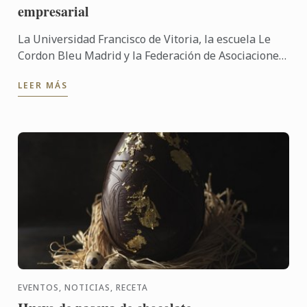
empresarial
La Universidad Francisco de Vitoria, la escuela Le
Cordon Bleu Madrid y la Federación de Asociaciones
de Cocineros y Reposteros de España (Facyre) han
LEER MÁS
firmado ...
EVENTOS, NOTICIAS, RECETA