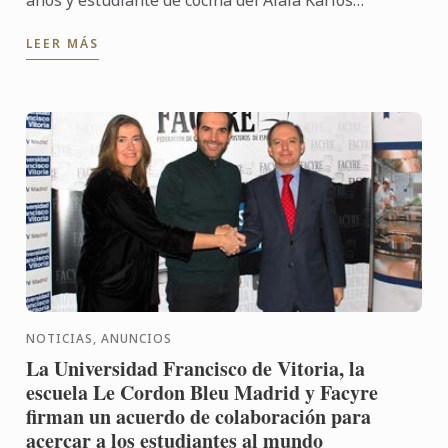
años y estudiante de cocina del Aiala Karlos
Arguiñano de Guipúzcoa, ha resultado ganador del
LEER MÁS
IV Premio Promesas ...
NOTICIAS, ANUNCIOS
La Universidad Francisco de Vitoria, la
escuela Le Cordon Bleu Madrid y Facyre
firman un acuerdo de colaboración para
acercar a los estudiantes al mundo