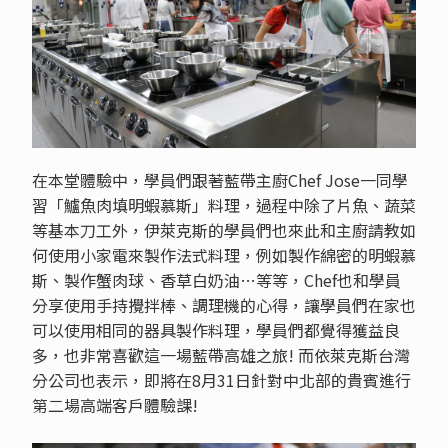
在本堂體驗中，學員們跟著藍帶主廚Chef Jose一同學
習「鱸魚肉填明蝦慕斯」料理，過程中除了片魚、蔬菜
等基本刀工外，伊萊克斯的學員們也來此和主廚請教如
何使用小家電來製作法式料理，例如製作綿密的明蝦慕
斯、製作蟹肉球、香草白奶油…等等，Chef也和學員
分享使用手持攪拌棒、調理機的心得，讓學員們在家也
可以使用相同的器具製作料理，學員們都覺得獲益良
多，也非常喜歡這一場藍帶高雄之旅! 而依萊克斯台灣
分公司也表示，即將在8月31日針對中北部的貴賓進行
第二場高端客戶體驗課!