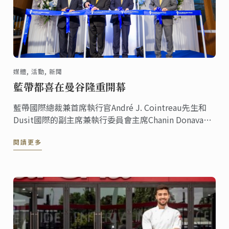
媒體, 活動, 新聞
藍帶都喜在曼谷隆重開幕
藍帶國際總裁兼首席執行官André J. Cointreau先生和
Dusit國際的副主席兼執行委員會主席Chanin Donavanik
共同慶祝藍帶都喜廚藝學校的盛大開幕。新校舍佔地
閱讀更多
3000平方米，位於CentralWorld中心禪宗樓17至19樓。
它是該地區最現代化的廚藝學院。