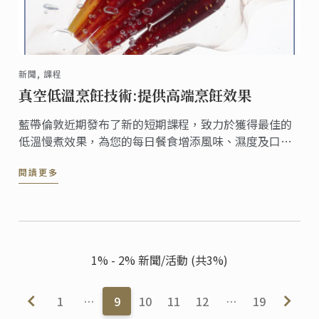
新聞, 課程
真空低溫烹飪技術:提供高端烹飪效果
藍帶倫敦近期發布了新的短期課程，致力於獲得最佳的
低溫慢煮效果，為您的每日餐食增添風味、濕度及口
感。採用低溫慢煮技術能夠用簡單的方法提升食物的風
閱讀更多
味及品質，且適用於蔬菜、土豆、牛肉、雞肉、魚及蛋
類，讓您獲得餐廳級別的烹飪水準。
1% - 2% 新聞/活動 (共3%)
1
…
9
10
11
12
…
19