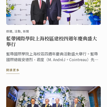
媒體, 活動, 新聞
藍帶國際學院上海校區建校四週年慶典盛大
舉行
藍帶國際學院上海校區四週年慶典活動盛大舉行。藍帶
國際總裁安德烈·君度（M. AndréJ。Cointreau）先生
和藍帶上海校區校長李小華先生出席此次活動。社會知
閱讀更多
名人士，藍帶合作夥伴，歷屆校友，以及多家媒體朋友
們也應邀參加，更有“神秘大咖”林依輪的加入，共慶
這一特別時刻。