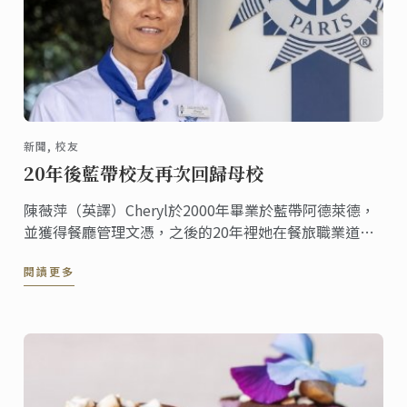
新聞, 校友
20年後藍帶校友再次回歸母校
陳薇萍（英譯）Cheryl於2000年畢業於藍帶阿德萊德，
並獲得餐廳管理文憑，之後的20年裡她在餐旅職業道路
上獲得頗豐的成就。 2019年，她又重拾自己熱愛的甜點
閱讀更多
事業，再次回到藍帶阿德萊德學習甜點證書課程。