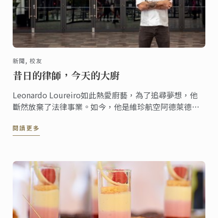
新聞, 校友
昔日的律師，今天的大廚
Leonardo Loureiro如此熱愛廚藝，為了追尋夢想，他
斷然放棄了法律事業。如今，他是維珍航空阿德萊德娛
樂中心的主廚。在完成了商業料理三級證書課程後，他
閱讀更多
為行業偶像Matt Moran、Jock Zonfrillo和Massimo
Bottura工作過。