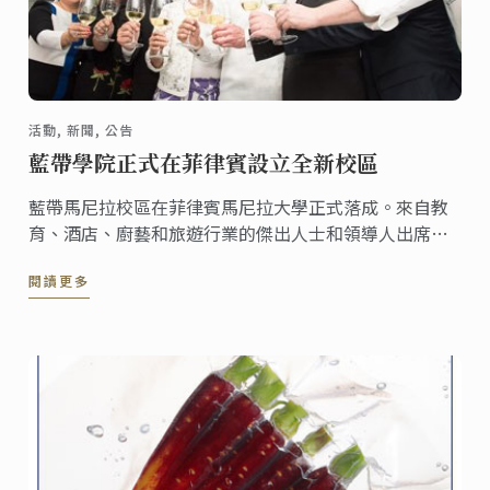
活動, 新聞, 公告
藍帶學院正式在菲律賓設立全新校區
藍帶馬尼拉校區在菲律賓馬尼拉大學正式落成。來自教
育、酒店、廚藝和旅遊行業的傑出人士和領導人出席了
開幕式。 Ateneo總裁Jose Ramon Villarin和藍帶總裁
閱讀更多
兼首席執行官Andre J. Cointreau主持了開幕儀式。