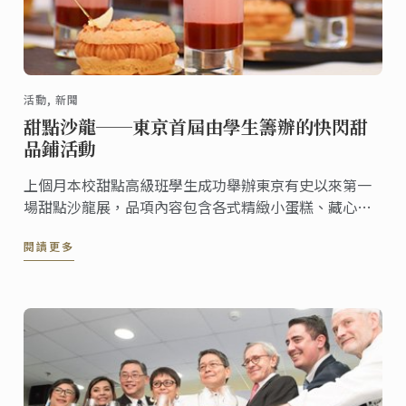
活動, 新聞
甜點沙龍──東京首屆由學生籌辦的快閃甜
品鋪活動
上個月本校甜點高級班學生成功舉辦東京有史以來第一
場甜點沙龍展，品項內容包含各式精緻小蛋糕、藏心巧
克力以及創意點心。本次以自助餐形式進行的活動完全
閱讀更多
由學生設計、籌辦。來賓可依據其個人喜好自由選擇試
吃各式現代及經典甜點。