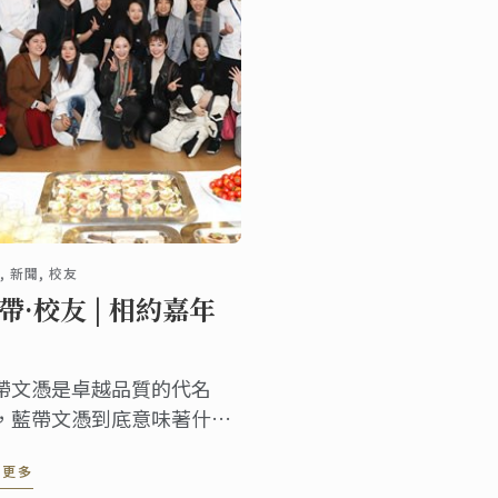
, 新聞, 校友
帶·校友 | 相約嘉年
帶文憑是卓越品質的代名
，藍帶文憑到底意味著什
？ 2月23日，全國各地的藍
讀更多
校友齊聚嘉年華。用他們的