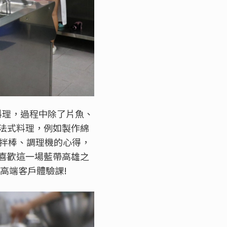
」料理，過程中除了片魚、
法式料理，例如製作綿
攪拌棒、調理機的心得，
喜歡這一場藍帶高雄之
高端客戶體驗課!