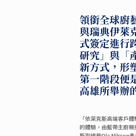
領銜全球廚藝教
與瑞典伊萊克斯
式簽定進行
研究」與「
新方式，形
第一階段便
高雄所舉辦
「依萊克斯高端客戶體
的體驗，由藍帶主廚親
斯副總裁Ola Nil