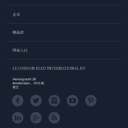
企业
精品店
网站入口
LE CORDON BLEU INTERNATIONAL B.V.
Herengracht 28
Amsterdam , 1015 BL
荷兰