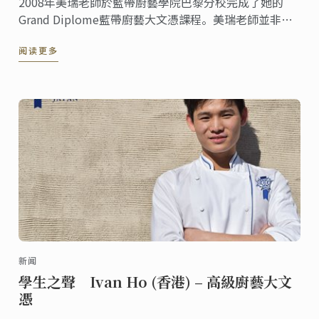
2008年美瑞老師於藍帶廚藝學院巴黎分校完成了她的
Grand Diplome藍帶廚藝大文憑課程。美瑞老師並非科
班出身，曾經是BMG唱片公司專案經理，對於廚藝也沒
阅读更多
有太多的經驗，只憑藉著對廚藝的熱情與興趣，毅然而
然的投入了廚藝的行列。
新闻
學生之聲 Ivan Ho (香港) – 高級廚藝大文
憑