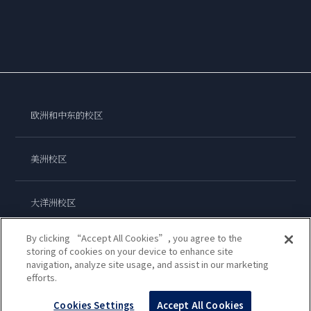
欧洲和中东的校区
美洲校区
大洋洲校区
By clicking “Accept All Cookies”, you agree to the
亚洲校区
storing of cookies on your device to enhance site
navigation, analyze site usage, and assist in our marketing
efforts.
蓝带国际学院
Cookies Settings
Accept All Cookies