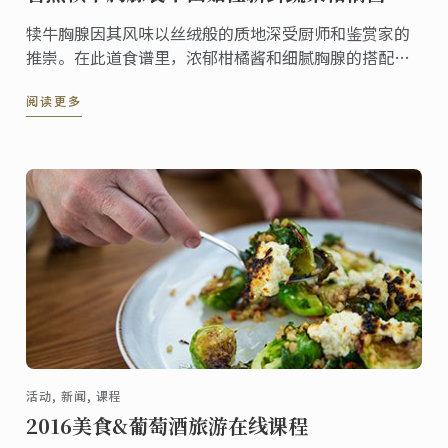
犊牛胸腺因其风味以丝绒般的质地深受厨师和鉴赏家的
推崇。在此道食谱里，浓郁柑橘酱和细腻胸腺的搭配提
供一个显明的对比。清爽的蔬菜在这两种风味和质地里
阅读更多
提供额外的元素。
活动, 新闻, 课程
2016美食&葡萄酒旅游在线课程