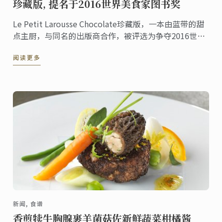
珍藏版, 提名于2016世界美食家图书奖
Le Petit Larousse Chocolate珍藏版，一本由蓝带的甜
点主厨，与同名的出版商合作，被评选为争夺2016世界
美食家图书奖。代表法国，是12个竞争者之一，由国际
阅读更多
评审团选出，在 “巧克力" 类别终获得最佳书籍奖。
新闻, 食谱
香煎犊牛胸腺裹羊菌菇佐新鲜蔬菜柑橘酱