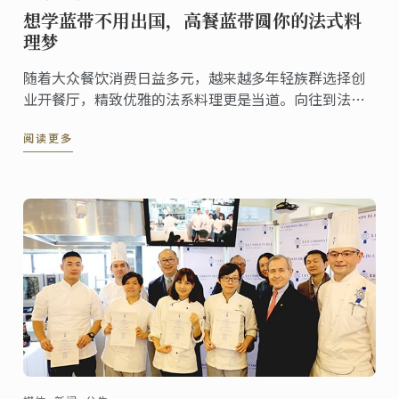
想学蓝带不用出国，高餐蓝带圆你的法式料
理梦
随着大众餐饮消费日益多元，越来越多年轻族群选择创
业开餐厅，精致优雅的法系料理更是当道。向往到法国
蓝带学厨艺的民众，不用再耗费巨资远渡重洋！高餐蓝
阅读更多
带将提供原汁原味的蓝带课程，于七月中开设法式料理
与法式糕点课程，让您在台湾便享有世界级的厨艺教
育，一圆你的法式料理梦！