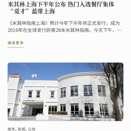
米其林上海下半年公布 热门入选餐厅集体
“觅才”蓝带上海
《米其林指南上海》预计今年下半年将正式发行，成为
2016年在全球发行的第28本米其林指南。今天下午，沪
上最顶尖的餐厅集体亮相上海蓝带职业活动日，包括
阅读更多
Joel Robuchon、81/2 Otto E Mezzo BOMBANA、 Mr
& Mrs Bund、Marc ...
媒体, 新闻, 公告