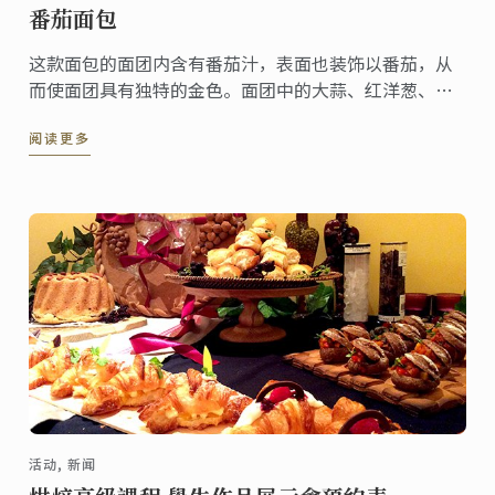
番茄面包
这款面包的面团内含有番茄汁，表面也装饰以番茄，从
而使面团具有独特的金色。面团中的大蒜、红洋葱、迷
迭香及海盐带来了浓郁的香气——与美味的番茄相得益
阅读更多
彰。
活动, 新闻