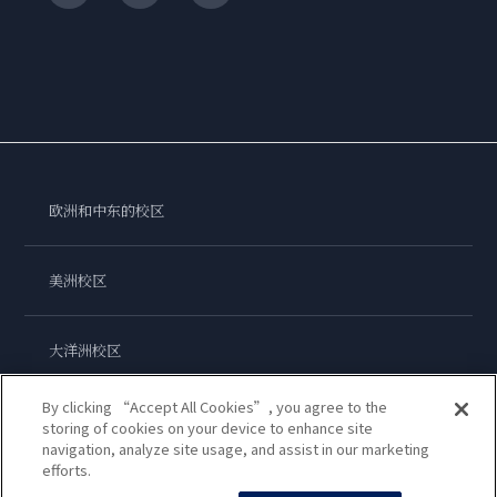
欧洲和中东的校区
美洲校区
大洋洲校区
By clicking “Accept All Cookies”, you agree to the
亚洲校区
storing of cookies on your device to enhance site
navigation, analyze site usage, and assist in our marketing
efforts.
蓝带国际学院