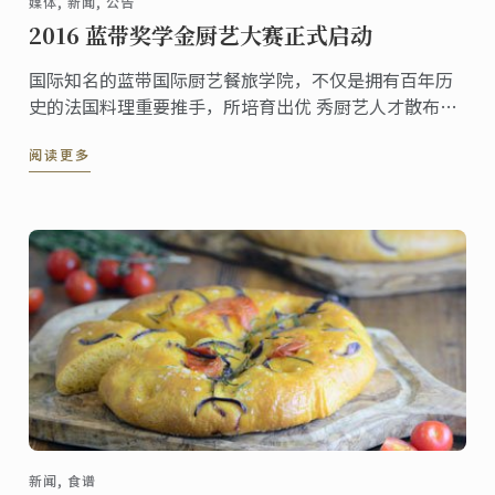
媒体, 新闻, 公告
2016 蓝带奖学金厨艺大赛正式启动
国际知名的蓝带国际厨艺餐旅学院，不仅是拥有百年历
史的法国料理重要推手，所培育出优 秀厨艺人才散布世
界各地，更是培育许多台湾优秀厨师的摇篮。蓝带国际
阅读更多
厨艺餐旅学院为了鼓励更多喜爱厨艺的朋友有机会进入
蓝带殿堂。将邀请台湾区 17 岁以上(含) 45 ...
新闻, 食谱