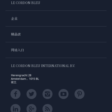
LE CORDON BLEU
企业
精品店
网站入口
LE CORDON BLEU INTERNATIONAL B.V.
Herengracht 28
Amsterdam , 1015 BL
荷兰