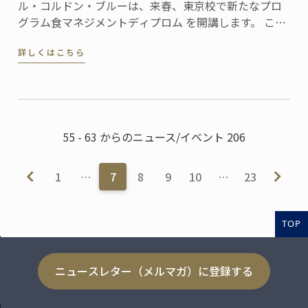
ル・コルドン・ブルーは、来春、東京校で新たなプロ
グラム食マネジメントディプロム を開講します。 この
新プログラムでは、本校のディプロマを習得した生徒
詳しくはこちら
が、レストラン、製菓店、フードビジネスなどを開業
し経営していくために必要なスキルを身につけること
を目的としています。
55 - 63 からのニュース/イベント 206
1
…
7
8
9
10
…
23
TOP
ニュースレター（メルマガ）に登録する