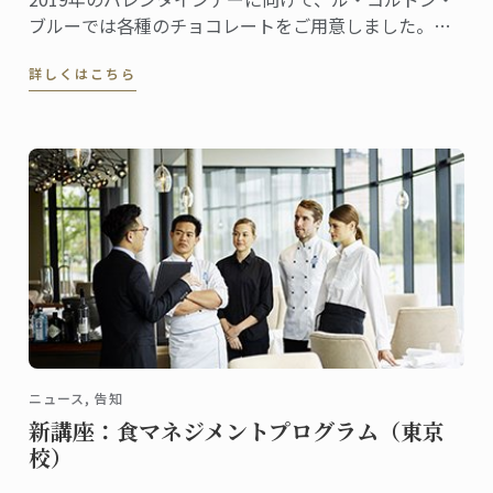
ブルーでは各種のチョコレートをご用意しました。こ
れから全国の百貨店催事場などで販促イベントが行わ
詳しくはこちら
れ、東京校と神戸校のシェフ講師たちも応援に駆けつ
けます。
ニュース, 告知
新講座：食マネジメントプログラム（東京
校）