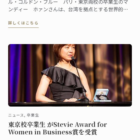
ル・コルドン・ブルー パリ・東京両校の卒業生のマ
ンディー ホァンさんは、台湾を拠点とする世界的に
有名なグルメグラノーラブランドChoiceを創設、会長
詳しくはこちら
であります。
ニュース, 卒業生
東京校卒業生 がStevie Award for
Women in Business賞を受賞