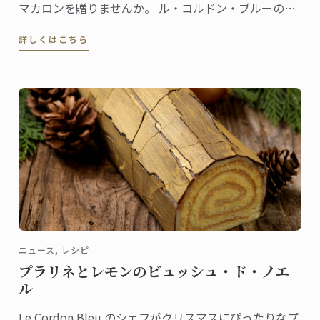
マカロンを贈りませんか。 ル・コルドン・ブルーの書
籍『Pastry School』（Larousse社刊）から、ココナッ
詳しくはこちら
ツ マカロンのレシピをご紹介しましょう。
ニュース, レシピ
プラリネとレモンのビュッシュ・ド・ノエ
ル
Le Cordon Bleu のシェフがクリスマスにぴったりなプ