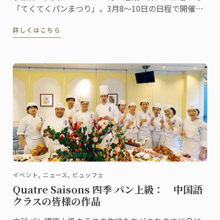
「てくてくパンまつり」。3月8～10日の日程で開催さ
れ、今回は第5回目。関西のパン好きが楽しみにするイ
詳しくはこちら
ベントとしてすっかり定着しました。ル･コルドン･ブ
ルー神戸校は、最終日の10日（日）にこの「第5回 て
くてくパンまつり」に出店します。
イベント, ニュース, ビュッフェ
Quatre Saisons 四季 パン上級： 中国語
クラスの皆様の作品