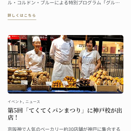
ル・コルドン・ブルーによる特別プログラム「グルー
バル・カリナリーアーツ・アンド・マネジメント・プ
詳しくはこちら
ログラム」がスタート。
イベント, ニュース
第5回「てくてくパンまつり」に神戸校が出
店！
京阪神で人気のベーカリー約30店舗が神戸に集合する