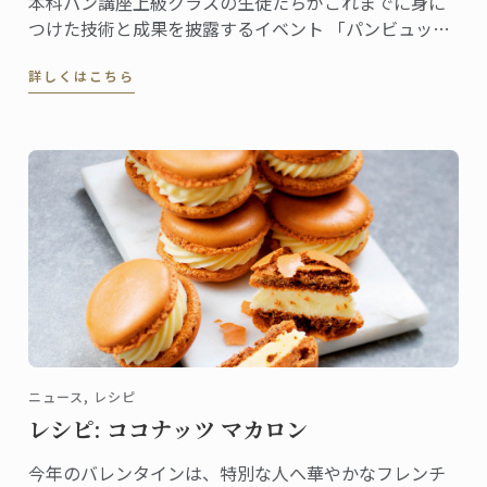
本科パン講座上級クラスの生徒たちがこれまでに身に
つけた技術と成果を披露するイベント 「パンビュッフ
ェ」。 各クラスでテーマを決め、作ったピエスや一口
詳しくはこちら
サイズのパンをプレゼンテーション。
ニュース, レシピ
レシピ: ココナッツ マカロン
今年のバレンタインは、特別な人へ華やかなフレンチ