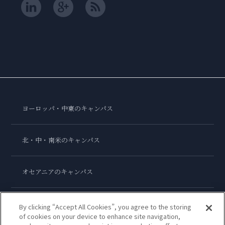
ヨーロッパ・中東のキャンパス
北・中・南米のキャンパス
オセアニアのキャンパス
アジアのキャンパス
By clicking “Accept All Cookies”, you agree to the storing
of cookies on your device to enhance site navigation,