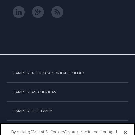
CAMPUS EN EUROPA Y ORIENTE MEDIO
CAMPUS LAS AMÉRICAS
CAMPUS DE OCEANÍA
CAMPUS DE ASIA
By clicking “Accept All Cookies”, you agree to the storing of