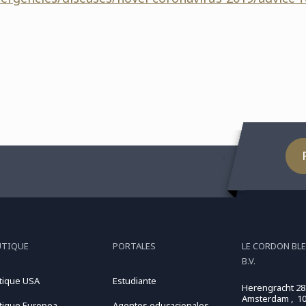
UTIQUE
PORTALES
LE CORDON BL
B.V.
tique USA
Estudiante
Herengracht 28
Amsterdam , 10
tique Europea
Agentes educacionales