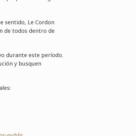
e sentido, Le Cordon
en de todos dentro de
yo durante este período.
aución y busquen
ales:
or-public