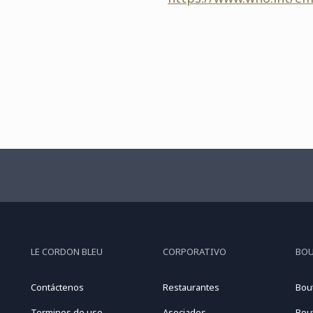
LE CORDON BLEU
CORPORATIVO
BO
Contáctenos
Restaurantes
Bou
Terminos de uso
Asociados
Bou