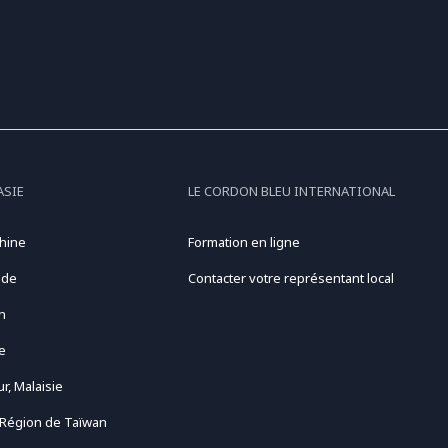
ASIE
LE CORDON BLEU INTERNATIONAL
hine
Formation en ligne
nde
Contacter votre représentant local
n
e
r, Malaisie
 Région de Taïwan