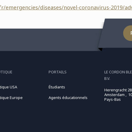
fr/emergencies/diseases/novel-coronavirus-2019/adv
UTIQUE
PORTAILS
LE CORDON BL
B.V.
tique USA
Étudiants
Herengracht 28
Amsterdam , 10
tique Europe
Agents éducationnels
Pays-Bas