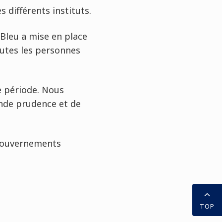
 différents instituts.
 Bleu a mise en place
outes les personnes
te période. Nous
nde prudence et de
x gouvernements
TOP