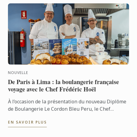
NOUVELLE
De Paris à Lima : la boulangerie française
voyage avec le Chef Frédéric Hoël
À l’occasion de la présentation du nouveau Diplôme
de Boulangerie Le Cordon Bleu Peru, le Chef
Frédéric Hoël s’est rendu à Lima pour partager le
EN SAVOIR PLUS
savoir-faire de ...