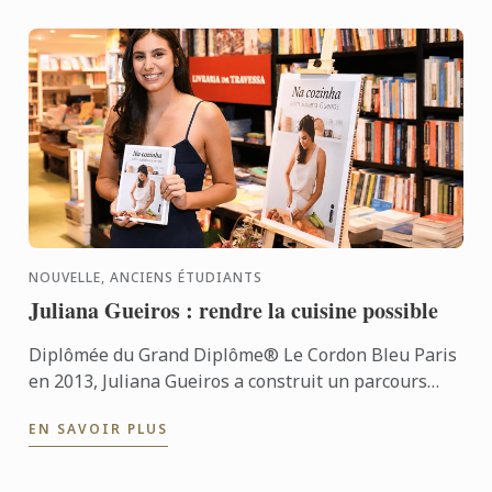
NOUVELLE, ANCIENS ÉTUDIANTS
Juliana Gueiros : rendre la cuisine possible
Diplômée du Grand Diplôme® Le Cordon Bleu Paris
en 2013, Juliana Gueiros a construit un parcours
bien loin des sentiers classiques de la restauration.
EN SAVOIR PLUS
Après ...