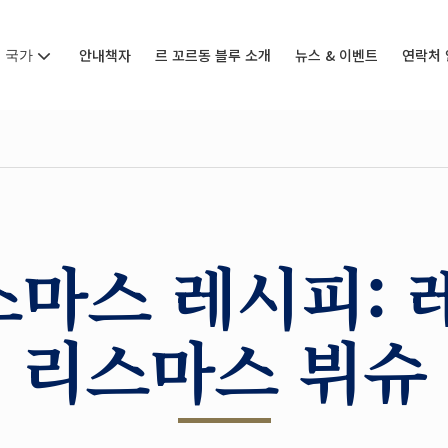
국가
안내책자
르 꼬르동 블루 소개
뉴스 & 이벤트
연락처 
마스 레시피: 
리스마스 뷔슈