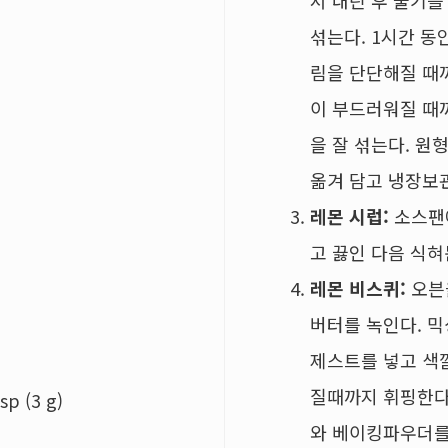
서 내린 후 물기를
섞는다. 1시간 동
림을 단단해질 때
이 부드러워질 때
을 잘 섞는다. 원
옮겨 담고 냉장보
레몬 시럽:
소스팬에
고 끓인 다음 식혀
레몬 비스퀴:
오븐을
버터를 녹인다. 믹
제스트를 넣고 색
질때까지 휘핑한다
 (3 g)
와 베이킹파우더를