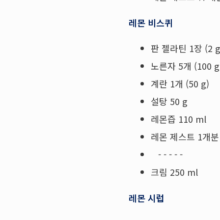
레몬 비스퀴
판 젤라틴 1장 (2 g
노른자 5개 (100 g
계란 1개 (50 g)
설탕 50 g
레몬즙 110 ml
레몬 제스트 1개분
- - - - -
크림 250 ml
레몬 시럽