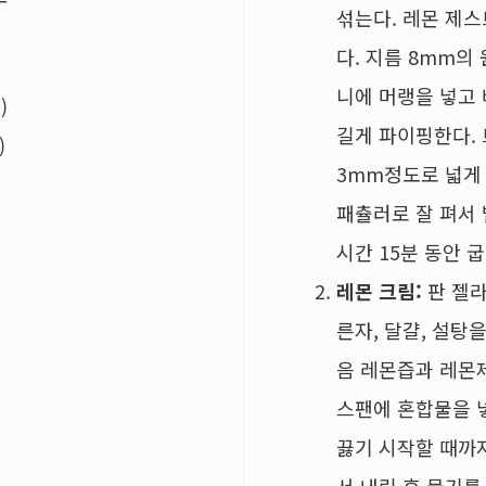
섞는다. 레몬 제
다. 지름 8mm의
니에 머랭을 넣고
)
길게 파이핑한다.
)
3mm정도로 넓게 
패츌러로 잘 펴서 
시간 15분 동안 
레몬 크림:
판 젤라
른자, 달걀, 설탕
음 레몬즙과 레몬
스팬에 혼합물을 
끓기 시작할 때까