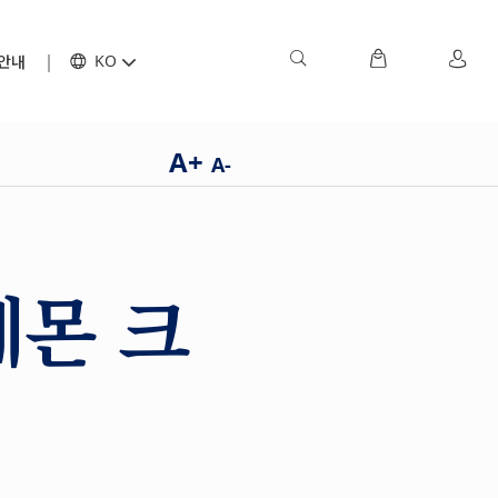
안내
KO
A+
A-
레몬 크