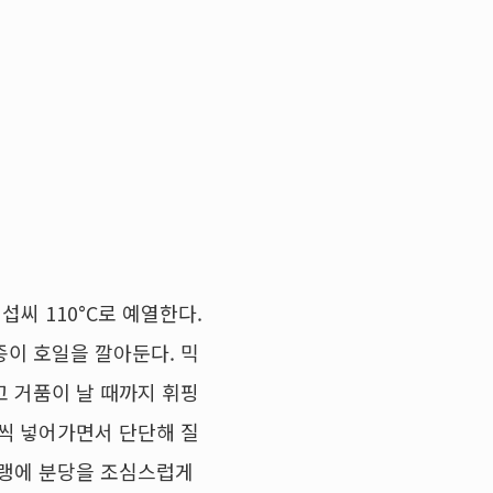
섭씨 110°C로 예열한다.
종이 호일을 깔아둔다. 믹
고 거품이 날 때까지 휘핑
금씩 넣어가면서 단단해 질
머랭에 분당을 조심스럽게