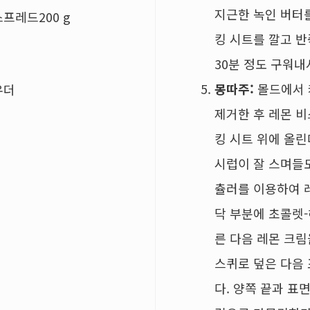
지근한 녹인 버터를
프레드200 g
킹 시트를 깔고 반
30분 정도 구워내
몽따주:
몰드에서 
우더
제거한 후 레몬 비
킹 시트 위에 올린
시럽이 잘 스며들
츌러를 이용하여 
닥 부분에 초콜렛
른 다음 레몬 크림
스퀴로 덮은 다음
다. 양쪽 끝과 표