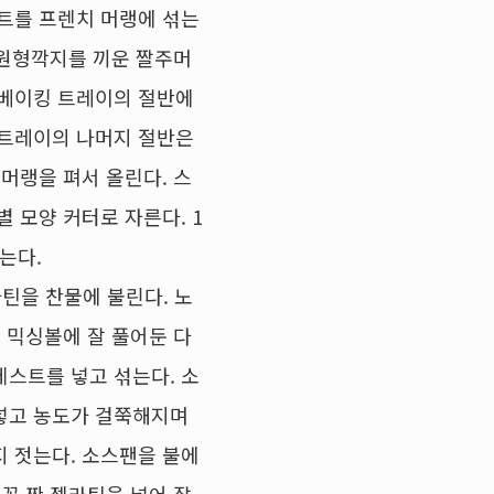
스트를 프렌치 머랭에 섞는
 원형깍지를 끼운 짤주머
 베이킹 트레이의 절반에
 트레이의 나머지 절반은
머랭을 펴서 올린다. 스
별 모양 커터로 자른다. 1
굽는다.
틴을 찬물에 불린다. 노
을 믹싱볼에 잘 풀어둔 다
제스트를 넣고 섞는다. 소
넣고 농도가 걸쭉해지며
지 젓는다. 소스팬을 불에