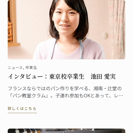
ニュース, 卒業生
インタビュー：東京校卒業生 池田 愛実
フランスならではのパン作りを学べる、湘南・辻堂の
「パン教室クラム」。子連れ参加もOKとあって、レッ
スンはとてもアットホームな雰囲気です。自らも子育
詳しくはこちら
てをしながら、自宅でこの教室を主宰しているのが池
田愛実さん。東京校でパンディプロムを取得しまし
た。