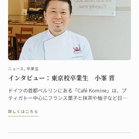
す！
ニュース, 卒業生
インタビュー：東京校卒業生 小峯 晋
ドイツの首都ベルリンにある「Café Komine」は、プ
ティガトー中心にフランス菓子と抹茶や柚子など日本
のテイストを組み合わせたオリジナリティある品揃え
詳しくはこちら
で評判のカフェ。オーナーパティシエの小峯晋さん
は、2009年に東京校で菓子ディプロムを修めた卒業生
です。