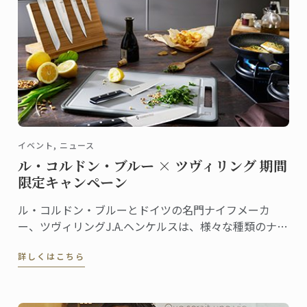
イベント, ニュース
ル・コルドン・ブルー × ツヴィリング 期間
限定キャンペーン
ル・コルドン・ブルーとドイツの名門ナイフメーカ
ー、ツヴィリングJ.A.ヘンケルスは、様々な種類のナイ
フを共同開発しています。ラインナップも豊富なナイ
詳しくはこちら
フシリーズは、ツヴィリング各店舗やル・コルドン・
ブルーのオンラインショップ等で販売されています。
この夏、両社による期間限定キャンペーンを実施しま