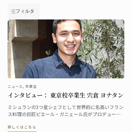
フィルタ
ニュース, 卒業生
インタビュー： 東京校卒業生 宍倉 ヨナタン
ミシュランの3つ星シェフとして世界的に名高いフラン
ス料理の巨匠ピエール・ガニェール氏がプロデュース
するレストラン「ピエール・ガニェール」。ANAイン
詳しくはこちら
ターコンチネンタルホテル東京にある同レストランに