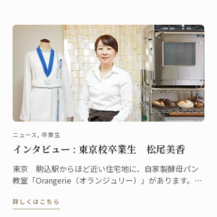
勤務する宍倉ヨナタンさんは、東京校で料理ディプロ
ムを取得した、将来有望な若手シェフです。
ニュース, 卒業生
インタビュー : 東京校卒業生 松尾美香
東京 駒込駅からほど近い住宅地に、自家製酵母パン
教室「Orangerie（オランジュリー）」があります。の
べ１万人以上の生徒が全国各地から通い、YouTubeに
詳しくはこちら
動画をアップしている人気の自家製パン教室を主宰し
ている松尾美香さんは、東京校でパンディプロムを取