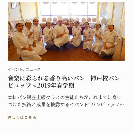
イベント, ニュース
音楽に彩られる香り高いパン - 神戸校パン
ビュッフェ2019年春学期
本科パン講座上級クラスの生徒たちがこれまでに身に
つけた技術と成果を披露するイベント“パンビュッフ
ェ”。クラスでテーマを決め、作ったピエスや一口サイ
詳しくはこちら
ズのパンをプレゼンテーションします。6月に神戸校で
行われたパンビュッフェの様子をご紹介します。指導
担当はフィリップ・キュルシェフです。