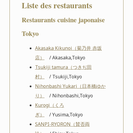
Liste des restaurants
Restaurants cuisine japonaise
Tokyo
Akasaka Kikunoi（菊乃井 赤坂
店）
/ Akasaka,Tokyo
Tsukiji tamura（つきぢ田
村）
/ Tsukiji,Tokyo
Nihonbashi Yukari（日本橋ゆか
り）
/ Nihonbashi,Tokyo
Kurogi（くろ
ぎ）
/ Yusima,Tokyo
SANPI-RYORON（賛否両