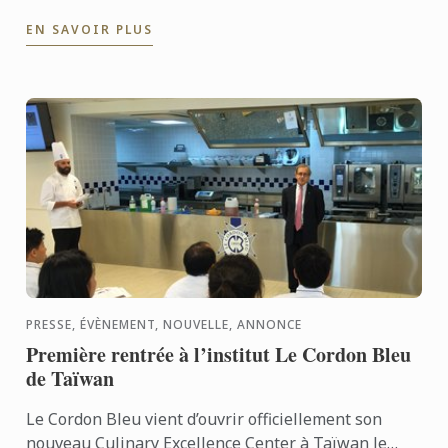
Responsable du Département Cuisine à l'école Le
EN SAVOIR PLUS
Cordon Bleu Paris à ...
PRESSE, ÉVÈNEMENT, NOUVELLE, ANNONCE
Première rentrée à l’institut Le Cordon Bleu
de Taïwan
Le Cordon Bleu vient d’ouvrir officiellement son
nouveau Culinary Excellence Center à Taïwan le