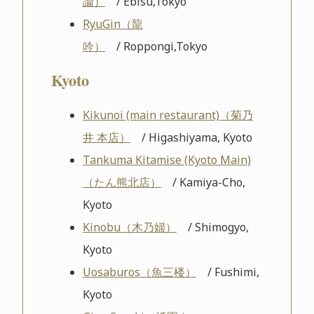
論）
/ Ebisu,Tokyo
RyuGin（龍
吟）
/ Roppongi,Tokyo
Kyoto
Kikunoi (main restaurant)（菊乃
井 本店）
/ Higashiyama, Kyoto
Tankuma Kitamise (Kyoto Main)
（たん熊北店）
/ Kamiya-Cho,
Kyoto
Kinobu（木乃婦）
/ Shimogyo,
Kyoto
Uosaburos（魚三楼）
/ Fushimi,
Kyoto