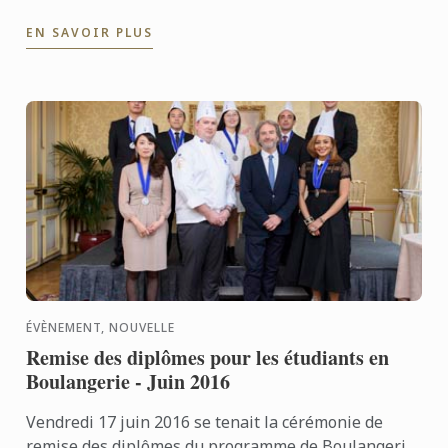
les portes à ses étudiants pour la première rentrée
EN SAVOIR PLUS
au ...
ÉVÈNEMENT, NOUVELLE
Remise des diplômes pour les étudiants en
Boulangerie - Juin 2016
Vendredi 17 juin 2016 se tenait la cérémonie de
remise des diplômes du programme de Boulangerie