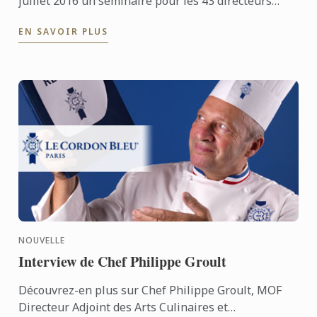
juillet 2016 un séminaire pour les 43 directeurs
généraux des Alliances françaises du monde
EN SAVOIR PLUS
consacré ...
NOUVELLE
Interview de Chef Philippe Groult
Découvrez-en plus sur Chef Philippe Groult, MOF
Directeur Adjoint des Arts Culinaires et