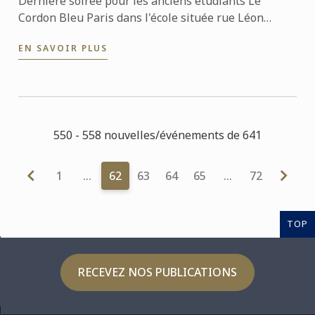
Dernière soirée pour les anciens étudiants Le
Cordon Bleu Paris dans l'école située rue Léon
Delhomme. Des diplômés de 1988 à nos jours ont
EN SAVOIR PLUS
fait le ...
550 - 558 nouvelles/événements de 641
1
…
62
63
64
65
…
72
TOP
RECEVEZ NOS PUBLICATIONS