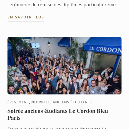
cérémonie de remise des diplômes particulièrement
chargée en émotions pour nos étudiants cuisiniers
EN SAVOIR PLUS
et pâtissiers.
ÉVÈNEMENT, NOUVELLE, ANCIENS ÉTUDIANTS
Soirée anciens étudiants Le Cordon Bleu
Paris