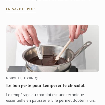
mardi 12 juillet 2016. Ce centre est une entreprise
EN SAVOIR PLUS
commune ...
NOUVELLE, TECHNIQUE
Le bon geste pour tempérer le chocolat
Le tempérage du chocolat est une technique
essentielle en pâtisserie. Elle permet d’obtenir un