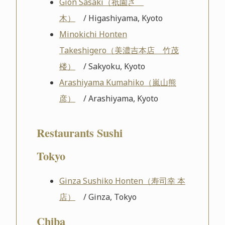
Gion Sasaki（祇園さゝ
木）
/ Higashiyama, Kyoto
Minokichi Honten
Takeshigero（美濃吉本店 竹茂
楼）
/ Sakyoku, Kyoto
Arashiyama Kumahiko（嵐山熊
彦）
/ Arashiyama, Kyoto
Restaurants Sushi
Tokyo
Ginza Sushiko Honten（寿司幸 本
店）
/ Ginza, Tokyo
Chiba