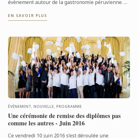
évènement autour de la gastronomie péruvienne. Ce
déjeuner a été l’occasion de montrer que les
EN SAVOIR PLUS
techniques ...
ÉVÈNEMENT, NOUVELLE, PROGRAMME
Une cérémonie de remise des diplômes pas
comme les autres - Juin 2016
Ce vendredi 10 juin 2016 s’est déroulée une