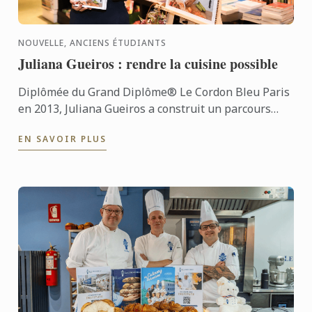
NOUVELLE, ANCIENS ÉTUDIANTS
Juliana Gueiros : rendre la cuisine possible
Diplômée du Grand Diplôme® Le Cordon Bleu Paris
en 2013, Juliana Gueiros a construit un parcours
bien loin des sentiers classiques de la restauration.
EN SAVOIR PLUS
Après ...