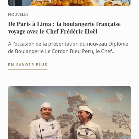
NOUVELLE
De Paris à Lima : la boulangerie française
voyage avec le Chef Frédéric Hoël
À l’occasion de la présentation du nouveau Diplôme
de Boulangerie Le Cordon Bleu Peru, le Chef
Frédéric Hoël s’est rendu à Lima pour partager le
EN SAVOIR PLUS
savoir-faire de ...