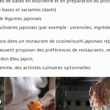
es de bases en boucherie et en préparation du poiss
 bases et variantes (dashi)
 de légumes japonais
linaires japonais (par exemple : ustensiles, ingrédi
is dans un restaurant de cuisine/sushi japonais ré
euvent proposer des préférences de restaurants, mai
rdon Bleu Japon.
mme, des activités culinaires optionnelles.