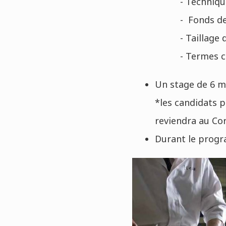
- Techniqu
- Fonds de
- Taillage
- Termes cu
Un stage de 6 mo
*les candidats p
reviendra au Co
Durant le progra