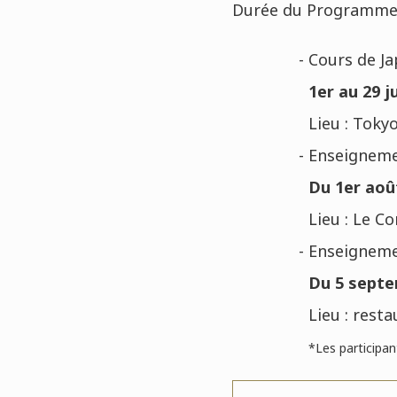
Durée du Programme : 
- Cours de J
1er au 29 ju
Lieu : Toky
- Enseigneme
Du 1er aoû
Lieu : Le C
- Enseigneme
Du 5 septem
Lieu : rest
*L
es participa