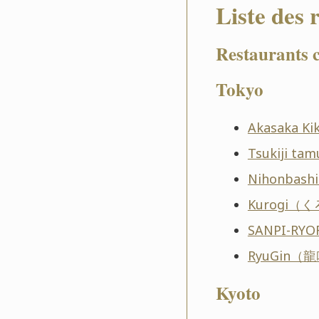
Liste des 
Restaurants c
Tokyo
Akasaka 
Tsukiji 
Nihonbas
Kurogi（
SANPI-R
RyuGin（
Kyoto