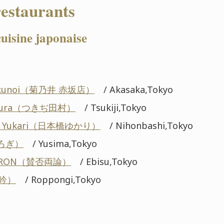
restaurants
uisine japonaise
Kikunoi（菊乃井 赤坂店）
/ Akasaka,Tokyo
tamura（つきぢ田村）
/ Tsukiji,Tokyo
hi Yukari（日本橋ゆかり）
/ Nihonbashi,Tokyo
くろぎ）
/ Yusima,Tokyo
YORON（賛否両論）
/ Ebisu,Tokyo
龍吟）
/ Roppongi,Tokyo