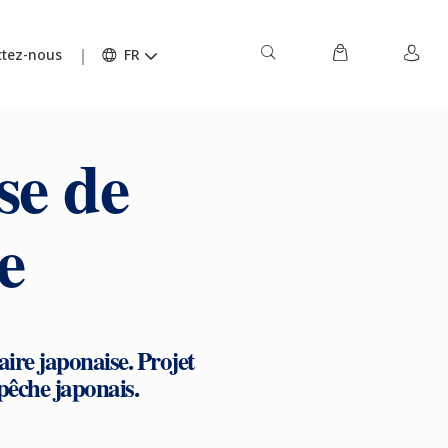
tez-nous
FR
e de
e
ire japonaise. Projet
a pêche japonais.