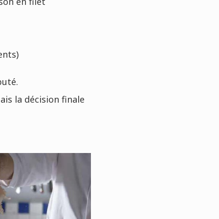
on en filet
ents)
puté.
s la décision finale