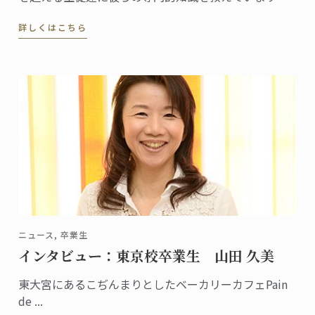
今年のパリ祭はフランスらしいノウハウを学びつつ、
詳しくはこちら
シェフ達と一緒に伝統のミルフィーユのレシピでお祝
いしませんか？
ニュース, 卒業生
インタビュー：東京校卒業生 山田 久美
東大宮にあるこぢんまりとしたベーカリーカフェPain
de ...