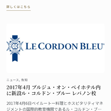
萩本智久さん。2005年に東京校で料理ディプロムを取
詳しくはこちら
得し、まだ20代の若さながら、料理人の気持ちを大切
にしつつ、経営的にも成功する店作りに奔走・活躍し
ています。
ニュース, 告知
2017年4月 ブルジュ・オン・ベイホテル内
に新設ル・コルドン・ブルー レバノン校
2017年4月6日ベイルートー料理とホスピタリティマネ
ジメントの国際的教育機関であるル・コルドン・ブル