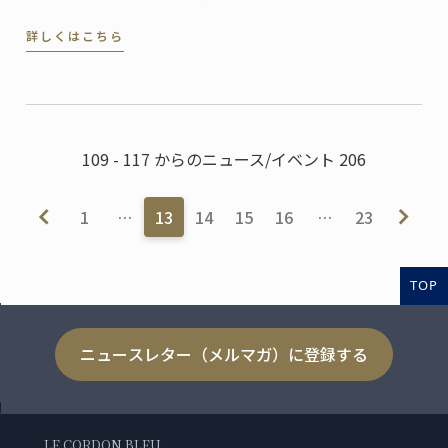
ーは、レバノンに新たな学校を設立します。グランデ
詳しくはこちら
ィプロムから料理、菓子、パンのディプロムが修得で
きる、幅広い料理講座を提供します。
109 - 117 からのニュース/イベント 206
1
…
13
14
15
16
…
23
TOP
ニュースレター（メルマガ）に登録する
LE CORDON BLEU