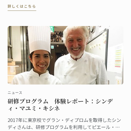
Shummyにてル・コルドン・ブルー 神戸校の菓子講座
詳しくはこちら
シェフ講師が教える『Pomme d’amour（ポム・ダム
ール）の作り方』の動画配信が始まりました。
ニュース
研修プログラム 体験レポート：シンデ
ィ・マユミ・キシネ
2017年に東京校でグラン・ディプロムを取得したシン
ディさんは、研修プログラムを利用してピエール・ガ