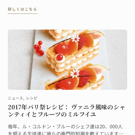
ニェール（ANAインターコンチネンタルホテル東京）
詳しくはこちら
で現場研修を行いました。シンディさんにプログラム
を通して学んだこと、感じたことを聞きました。
ニュース, レシピ
2017年パリ祭レシピ： ヴァニラ風味のシャ
ンティイとフルーツのミルフイユ
毎年、ル・コルドン・ブルーのシェフ達は20、000人
を超える生徒達に彼らの専門的知識を教えています。