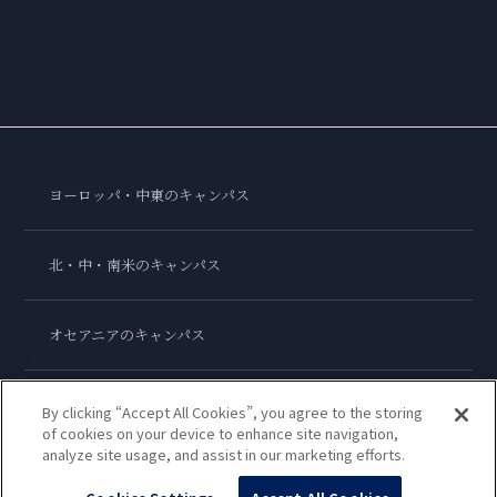
ヨーロッパ・中東のキャンパス
北・中・南米のキャンパス
オセアニアのキャンパス
アジアのキャンパス
By clicking “Accept All Cookies”, you agree to the storing
of cookies on your device to enhance site navigation,
analyze site usage, and assist in our marketing efforts.
ル・コルドン・ブルー・インターナショナル