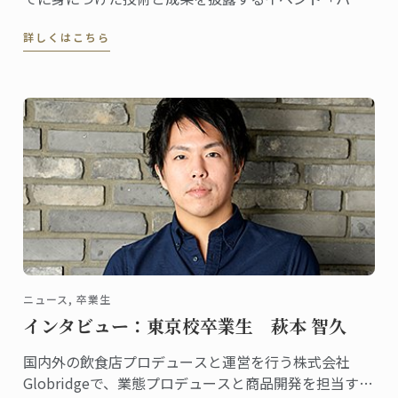
ビュッフェ」。各クラスでテーマを決め、作ったピエ
詳しくはこちら
スや一口サイズのパンをプレゼンテーション。ご来場
の皆様に見学・試食していただきます。 3月末、2017
年冬学期のパンビュッフェが行われました。その様子
をレポートします。
ニュース, 卒業生
インタビュー：東京校卒業生 萩本 智久
国内外の飲食店プロデュースと運営を行う株式会社
Globridgeで、業態プロデュースと商品開発を担当する