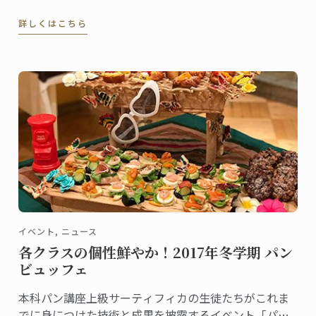
るフレンチの巨匠・三國清三シェフをお招きして開催
詳しくはこちら
しました。その様子をレポートします。
イベント, ニュース
各クラスの個性鮮やか！2017年冬学期 パン
ビュッフェ
本科パン講座上級サーティフィカの生徒たちがこれま
でに身につけた技術と成果を披露するイベント「パン