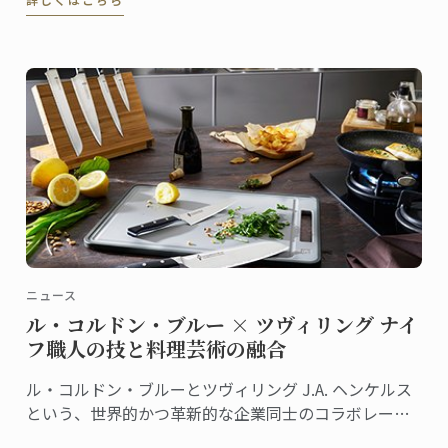
存在感が漂います。参加者の回答を聞きながら、温か
く、的確に、またユーモアを交えてコメントし、聴衆
の心をつかんでいきます。
ニュース
ル・コルドン・ブルー × ツヴィリング ナイ
フ職人の技と料理芸術の融合
ル・コルドン・ブルーとツヴィリング J.A. ヘンケルス
という、世界的かつ革新的な企業同士のコラボレーシ
ョンが、何年にもわたる改良を経て、高品質でモダン