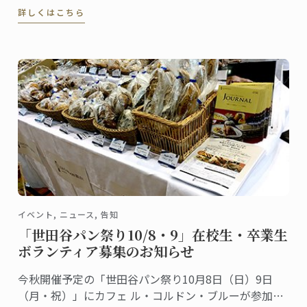
詳しくはこちら
れる、新しい高等教育プログラムの模擬授業を行いま
した。
イベント, ニュース, 告知
「世田谷パン祭り10/8・9」在校生・卒業生
ボランティア募集のお知らせ
今秋開催予定の「世田谷パン祭り10月8日（日）9日
（月・祝）」にカフェ ル・コルドン・ブルーが参加し