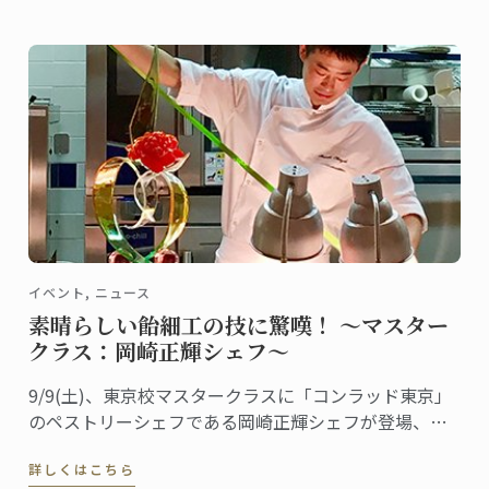
検定を主催し、料理研究家としても活躍する松崎恵理
さんは東京校の卒業生。2010年にグランディプロムを
取得しました。
イベント, ニュース
素晴らしい飴細工の技に驚嘆！ ～マスター
クラス：岡崎正輝シェフ～
9/9(土)、東京校マスタークラスに「コンラッド東京」
のペストリーシェフである岡崎正輝シェフが登場、シ
ェフが得意とする飴細工をテーマに講義が行われまし
詳しくはこちら
た。