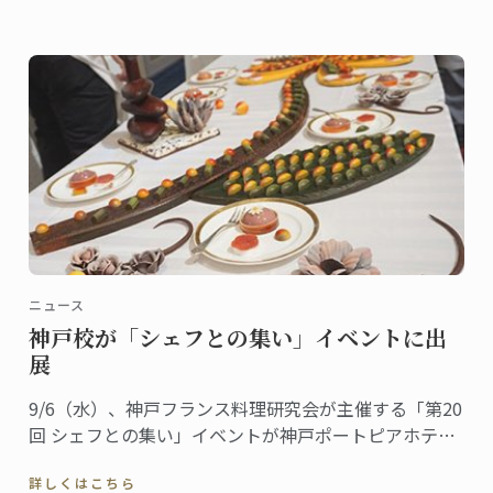
ニュース
神戸校が「シェフとの集い」イベントに出
展
9/6（水）、神戸フランス料理研究会が主催する「第20
回 シェフとの集い」イベントが神戸ポートピアホテル
にて行われ、ル･コルドン･ブルー神戸校がデザートブ
詳しくはこちら
ースを出展しました。