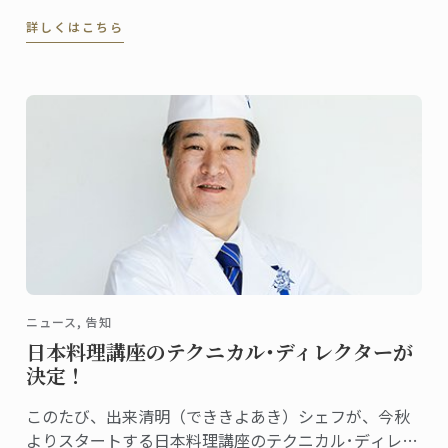
ます。昨年も多くの方が、私たちのブースに遊びにき
詳しくはこちら
てくださいました。ありがとうございました。さて、
本年も参加するにあたって、パン講座のシェフ講師や
カフェスタッフと一緒に働くボランティアスタッフを
募集します。
ニュース, 告知
日本料理講座のテクニカル･ディレクターが
決定！
このたび、出来清明（でききよあき）シェフが、今秋
よりスタートする日本料理講座のテクニカル･ディレク