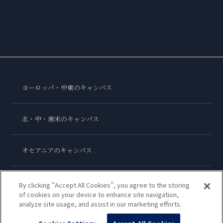
ヨーロッパ・中東のキャンパス
北・中・南米のキャンパス
オセアニアのキャンパス
アジアのキャンパス
By clicking “Accept All Cookies”, you agree to the storing
of cookies on your device to enhance site navigation,
analyze site usage, and assist in our marketing efforts.
ル・コルドン・ブルー・インターナショナル