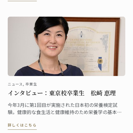
ニュース, 卒業生
インタビュー：東京校卒業生 松崎 恵理
今年3月に第1回目が実施された日本初の栄養検定試
験。健康的な食生活と健康維持のため栄養学の基本を
身につけたい人を対象に資格の認定を行う検定です。
詳しくはこちら
一般社団法人栄養検定協会の代表理事としてこの栄養