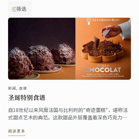
筛选
新闻, 食谱
圣诞特别食谱
自18世纪以来风靡法国与比利时的"奇迹蛋糕"，堪称法
式甜点艺术的典范。这款甜品外层覆盖着深色巧克力刨
花，轻盈中透着奢华，内里是松脆的达克瓦兹饼与巧克
阅读更多
力慕斯的精妙结合。