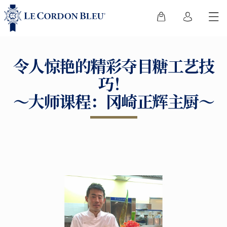
令人惊艳的精彩夺目糖工艺技
巧！
～大师课程：冈崎正辉主厨～