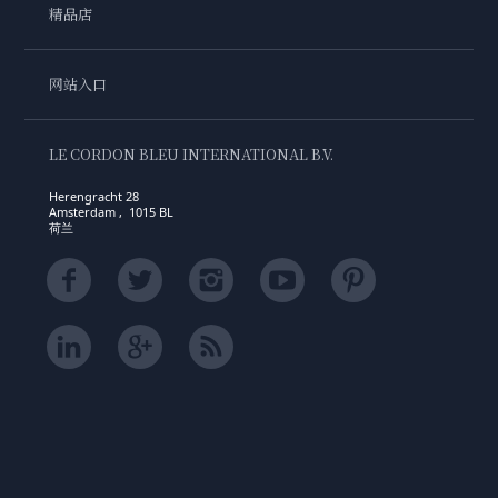
精品店
网站入口
LE CORDON BLEU INTERNATIONAL B.V.
Herengracht 28
Amsterdam , 1015 BL
荷兰