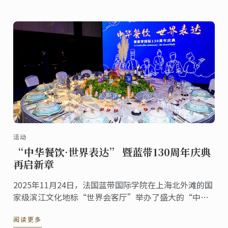
活动
“中华餐饮·世界表达” 暨蓝带130周年庆典
再启新章
2025年11月24日，法国蓝带国际学院在上海北外滩的国
家级滨江文化地标“世界会客厅”举办了盛大的“中华
餐饮·世界表达”暨蓝带130周年庆典活动。来自多个国
阅读更多
家的驻沪总领事、国际友人，以及来自艺术、文化等各