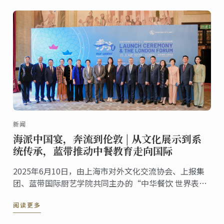
新闻
海派中国宴，奔流到伦敦 | 从文化展示到系
统传承，蓝带推动中餐教育走向国际
2025年6月10日，由上海市对外文化交流协会、上报集
团、蓝带国际厨艺学院共同主办的“中华餐饮 世界表达
——海派美食走进伦敦系列活动”第五站——伦敦站，于
阅读更多
蓝带伦敦概念餐厅The CORD by Le Cordon ...