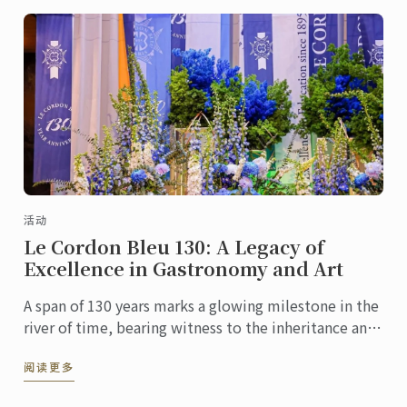
活动
Le Cordon Bleu 130: A Legacy of
Excellence in Gastronomy and Art
A span of 130 years marks a glowing milestone in the
river of time, bearing witness to the inheritance and
innovation of culinary culture. At this pivotal ...
阅读更多