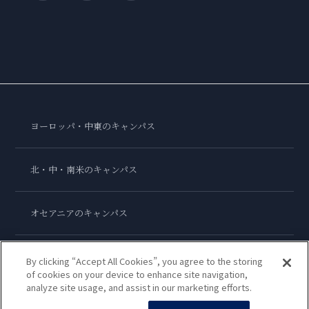
ヨーロッパ・中東のキャンパス
北・中・南米のキャンパス
オセアニアのキャンパス
アジアのキャンパス
By clicking “Accept All Cookies”, you agree to the storing
of cookies on your device to enhance site navigation,
analyze site usage, and assist in our marketing efforts.
ル・コルドン・ブルー・インターナショナル