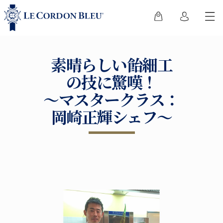
素晴らしい飴細工
の技に驚嘆！
～マスタークラス：
岡崎正輝シェフ～