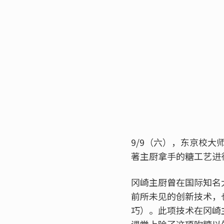
9/9（六），东京校大
著主厨拿手的糖工艺进
冈崎主厨曾在国际知名大赛「L
前所未见的创新技术，
巧）。此项技术在冈崎
课堂上除了这项吹糖以