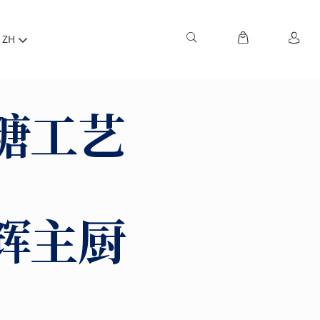
ZH
糖工艺
辉主厨