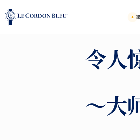
令人
～大