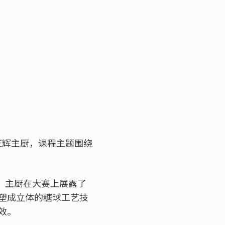
崎正辉主厨，课程主题围绕
优胜殊荣。主厨在大赛上展露了
塑成立体的糖球工艺技
效。