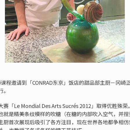
师课程邀请到「CONRAD东京」饭店的甜品部主厨－冈
行。
e Mondial Des Arts Sucrés 2012」取得
也就是精美条纹模样的吹糖（在糖的内部吹入空气，并捏
主厨首次展现后吸引了各方注目，现在世界各地都争相仿
外，也教授了各式各样的糖工艺技巧。