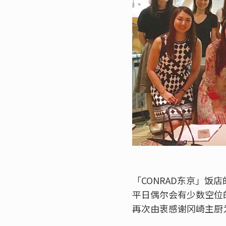
「CONRAD东京」饭
平日偶尔会有少数空位
再次由衷感谢冈崎主厨