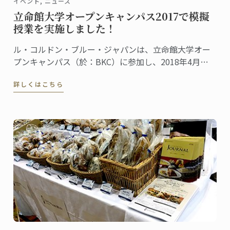
イベント, ニュース
立命館大学オープンキャンパス2017で模擬
授業を実施しました！
ル・コルドン・ブルー・ジャパンは、立命館大学オー
プンキャンパス（於：BKC）に参加し、2018年4月に
立命館大学に設置される食マネジメント学部で開講さ
詳しくはこちら
れる、新しい高等教育プログラムの模擬授業を行いま
した。