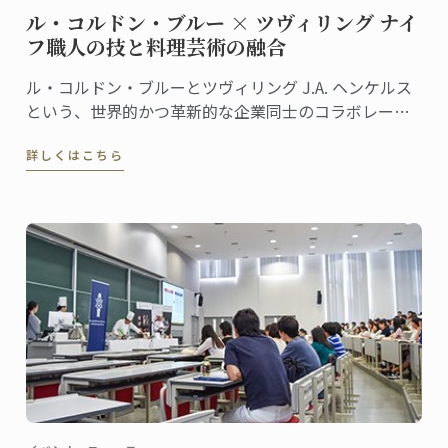
ル・コルドン・ブルー × ツヴィリング ナイ
フ職人の技と料理芸術の融合
ル・コルドン・ブルーとツヴィリング J.A. ヘンケルス
という、世界的かつ革新的な企業同士のコラボレーシ
ョンが、何年にもわたる改良を経て、高品質でモダン
詳しくはこちら
なナイフ＆ツールキットを誕生させました。