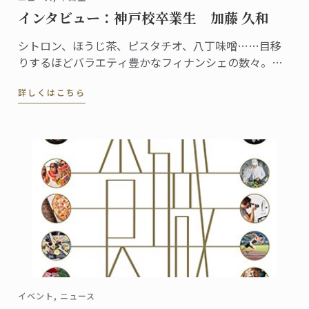
インタビュー：神戸校卒業生 加藤 久和
シトロン、ほうじ茶、ピスタチオ、八丁味噌……目移
りするほどバラエティ豊かなフィナンシェの数々。素
材にこだわったお菓子が並ぶフィナンシェリーアッシ
詳しくはこちら
ュは、全国的にも珍しいフィナンシェの専門店です。
イベント, ニュース