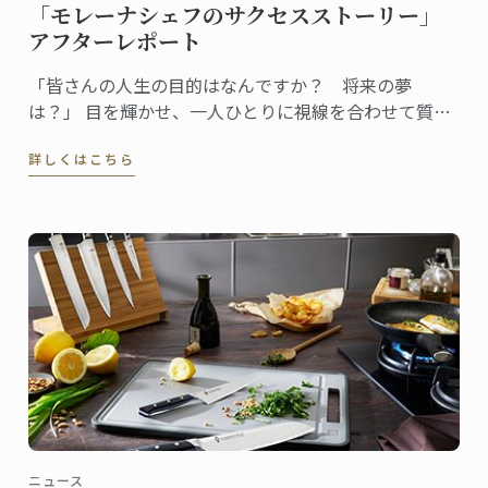
「モレーナシェフのサクセスストーリー」
アフターレポート
「皆さんの人生の目的はなんですか？ 将来の夢
は？」 目を輝かせ、一人ひとりに視線を合わせて質問
する女性シェフ。全身からエネルギッシュなオーラと
詳しくはこちら
存在感が漂います。参加者の回答を聞きながら、温か
く、的確に、またユーモアを交えてコメントし、聴衆
の心をつかんでいきます。
ニュース