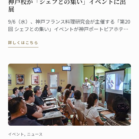
神戸校が「シェフとの集い」イベントに出
展
9/6（水）、神戸フランス料理研究会が主催する「第20
回 シェフとの集い」イベントが神戸ポートピアホテル
にて行われ、ル･コルドン･ブルー神戸校がデザートブ
詳しくはこちら
ースを出展しました。
イベント, ニュース