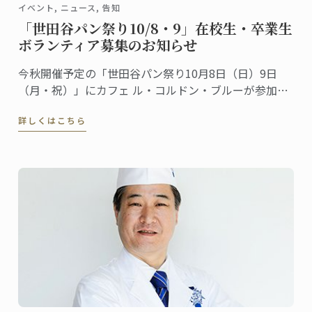
イベント, ニュース, 告知
「世田谷パン祭り10/8・9」在校生・卒業生
ボランティア募集のお知らせ
今秋開催予定の「世田谷パン祭り10月8日（日）9日
（月・祝）」にカフェ ル・コルドン・ブルーが参加し
ます。昨年も多くの方が、私たちのブースに遊びにき
詳しくはこちら
てくださいました。ありがとうございました。さて、
本年も参加するにあたって、パン講座のシェフ講師や
カフェスタッフと一緒に働くボランティアスタッフを
募集します。