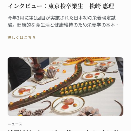
インタビュー：東京校卒業生 松崎 恵理
今年3月に第1回目が実施された日本初の栄養検定試
験。健康的な食生活と健康維持のため栄養学の基本を
身につけたい人を対象に資格の認定を行う検定です。
詳しくはこちら
一般社団法人栄養検定協会の代表理事としてこの栄養
検定を主催し、料理研究家としても活躍する松崎恵理
さんは東京校の卒業生。2010年にグランディプロムを
取得しました。
ニュース