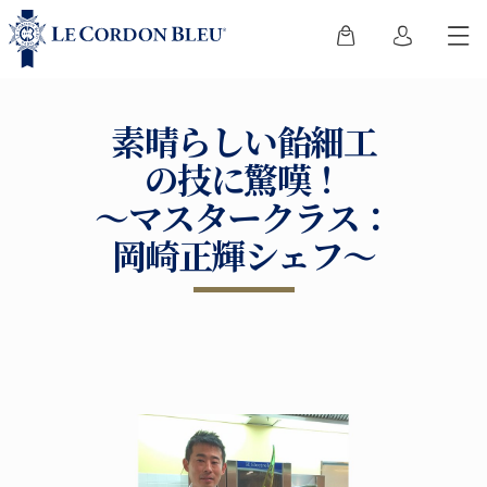
素晴らしい飴細工
の技に驚嘆！
～マスタークラス：
岡崎正輝シェフ～