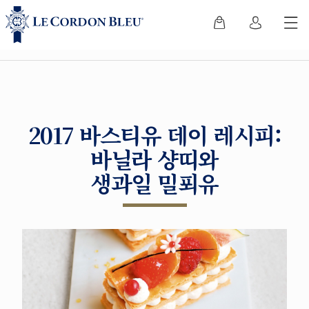
2017 바스티유 데이 레시피:
바닐라 샹띠와
생과일 밀푀유