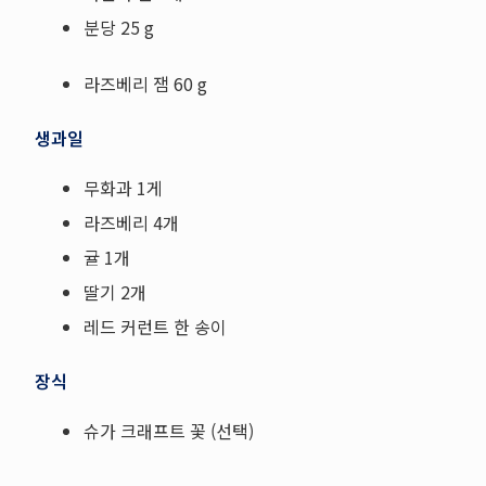
분당 25 g
라즈베리 잼 60 g
생과일
무화과 1게
라즈베리 4개
귤 1개
딸기 2개
레드 커런트 한 송이
장식
슈가 크래프트 꽃 (선택)