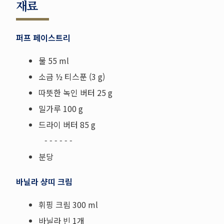
재료
퍼프 페이스트리
물 55 ml
소금 ½ 티스푼 (3 g)
따뜻한 녹인 버터 25 g
밀가루 100 g
드라이 버터 85 g
- - - - - -
분당
바닐라 샹띠 크림
휘핑 크림 300 ml
바닐라 빈 1개