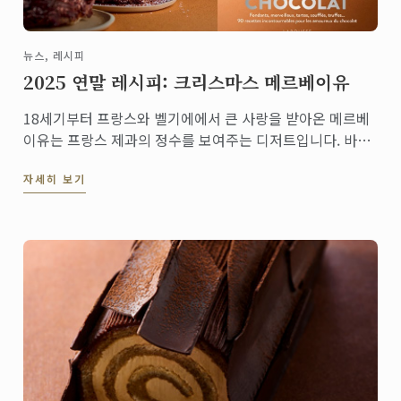
뉴스, 레시피
2025 연말 레시피: 크리스마스 메르베이유
18세기부터 프랑스와 벨기에에서 큰 사랑을 받아온 메르베
이유는 프랑스 제과의 정수를 보여주는 디저트입니다. 바삭
한 다쿠아즈 층과 입안에서 녹는 초콜릿 무스, 그리고 겉면
자세히 보기
을 장식한 다크 초콜릿 쉐이빙이 어우러져 가벼우면서도 깊
은 풍미를 선사합니다.