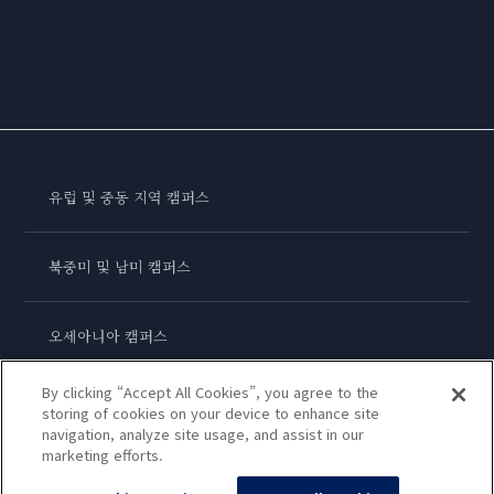
유럽 및 중동 지역 캠퍼스
북중미 및 남미 캠퍼스
오세아니아 캠퍼스
By clicking “Accept All Cookies”, you agree to the
아시아 캠퍼스
storing of cookies on your device to enhance site
navigation, analyze site usage, and assist in our
marketing efforts.
르 꼬르동 블루 인터내셔널