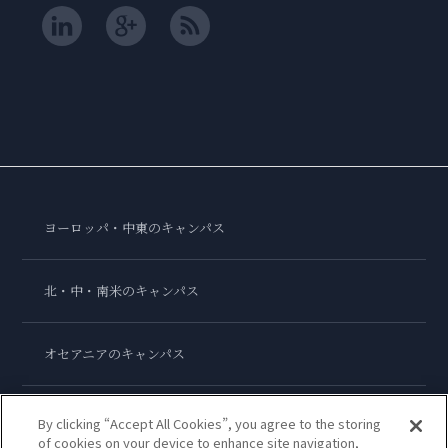
ヨーロッパ・中東のキャンパス
北・中・南米のキャンパス
オセアニアのキャンパス
アジアのキャンパス
By clicking “Accept All Cookies”, you agree to the storing
of cookies on your device to enhance site navigation,