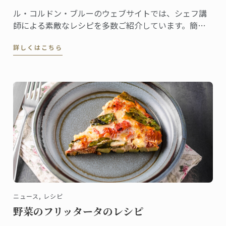
ル・コルドン・ブルーのウェブサイトでは、シェフ講
師による素敵なレシピを多数ご紹介しています。簡単
に作ることのできるものから、おもてなしにぴったり
詳しくはこちら
の本格的なメニューまでレシピはさまざま。現在、英
語版をご覧いただけますが、日本語のページも順次ア
ップデートを予定しています。
ニュース, レシピ
野菜のフリッタータのレシピ