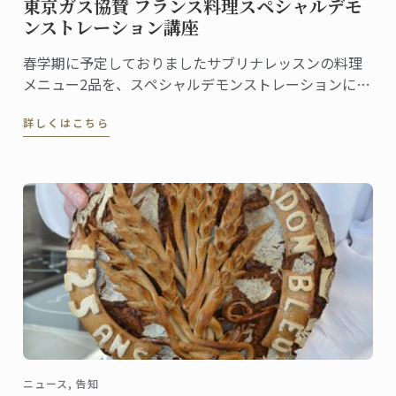
東京ガス協賛 フランス料理スペシャルデモ
ンストレーション講座
春学期に予定しておりましたサブリナレッスンの料理
メニュー2品を、スペシャルデモンストレーションにて
ご紹介いたします。 授業の最後には、完成した料理の
詳しくはこちら
ご試食と、ジルシェフ特製プチ・デセールもお楽しみ
いただけます。
ニュース, 告知