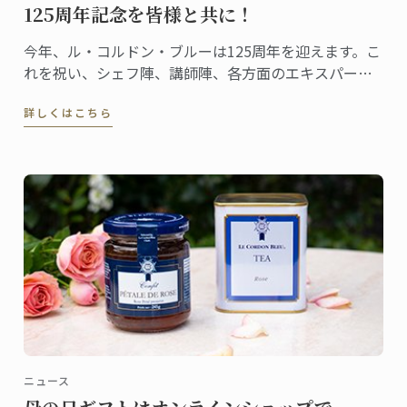
125周年記念を皆様と共に！
今年、ル・コルドン・ブルーは125周年を迎えます。こ
れを祝い、シェフ陣、講師陣、各方面のエキスパー
ト・専門家、パートナー、そして卒業生や在校生の皆
詳しくはこちら
さんの献身的でパッションに満ちた声をインターナシ
ョナル・ネットワーク・ビデオにおさめました。
ニュース