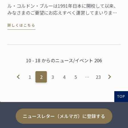
ル・コルドン・ブルーは1991年日本に開校して以来、
みなさまのご要望にお応えすべく運営してまいりまし
たが、新型コロナウイルスの感染拡大という困難に直
詳しくはこちら
面しており、ル・コルドン・ブルー・ジャパンでも、
この度、組織体制の改編を行うこととなりました。
10 - 18 からのニュース/イベント 206
1
2
3
4
5
…
23
TOP
ニュースレター（メルマガ）に登録する