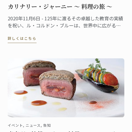
カリナリー・ジャーニー ～ 料理の旅 ～
2020年11月6日 - 125年に渡るその卓越した教育の実績
を祝い、ル・コルドン・ブルーは、世界中に広がる卒
業生から届いた７０のレシピを1冊の本にまとめまし
詳しくはこちら
た。
イベント, ニュース, 告知