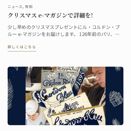
ニュース, 告知
クリスマス e-マガジンで詳細を!
少し早めのクリスマスプレゼントにル・コルドン・ブ
ルー e-マガジンをお届けします。 126年前のパリ、当
時としては画期的な料理学校、ル・コルドン・ブル
詳しくはこちら
ー。 料理の出版物が始まりのきっかけでした。 この歴
史に寄せたオマージュとしてe-マガジンをつくりまし
た。